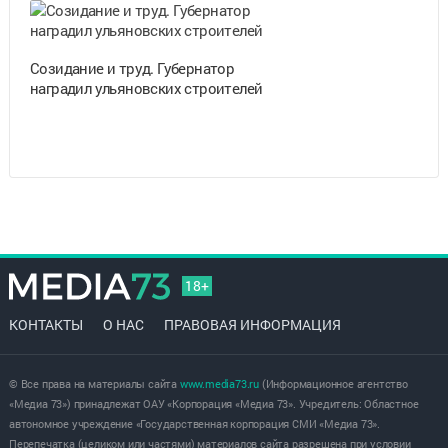
Созидание и труд. Губернатор
наградил ульяновских строителей
18+
КОНТАКТЫ
О НАС
ПРАВОВАЯ ИНФОРМАЦИЯ
© Все права на материалы сайта
www.media73.ru
(Информационное агентство
«Медиа 73») принадлежат ОАУ «Корпорация «Медиа 73». Учредитель: Областное
автономное учреждение «Государственная корпорация СМИ «Медиа 73».
Перепечатка (целиком или частями) материалов сайта разрешена при условии