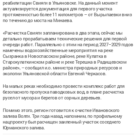
реабилитации Свияги в Ульяновске. На данный момент
актуализируется документация для первого участка
протяженностью более 11 километров – от Вырыпаевки вниз
по течению до моста на Минаева.
«Расчистка Свияги запланирована в два этапа, сейчас мы
детально прорабатываем технические решения для первой
очереди работ. Параллельно с этим на период 2027–2029 годов
намечены водохозяйственные мероприятия на реке
Сызранка в Новоспасском районе, реке Кулатка в
Старокулаткинском районе и реке Терешка в Радищевском
районе», – сообщил и.о. министра природных ресурсов и
экологии Ульяновской области Евгений Черкасов.
На малых реках необходимо провести комплекс работ для
безопасного пропуска паводковых вод, в плане расчистка
русел от мусора и берегов от сорных деревьев.
Помимо этого, регион готовится к очистке Ивановского
залива Волги. Три года назад, напомним, по профильному
нацпроекту был расчищен заиленный участок соседнего
Юрманского залива.