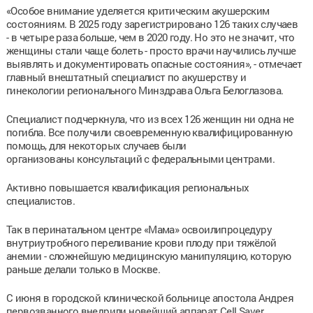
«Особое внимание уделяется критическим акушерским
состояниям. В 2025 году зарегистрировано 126 таких случаев
- в четыре раза больше, чем в 2020 году. Но это не значит, что
женщины стали чаще болеть - просто врачи научились лучше
выявлять и документировать опасные состояния», - отмечает
главный внештатный специалист по акушерству и
гинекологии регионального Минздрава Ольга Белоглазова.
Специалист подчеркнула, что из всех 126 женщин ни одна не
погибла. Все получили своевременную квалифицированную
помощь, для некоторых случаев были
организованы консультаций с федеральными центрами.
Активно повышается квалификация региональных
специалистов.
Так в перинатальном центре «Мама» освоилипроцедуру
внутриутробного переливание крови плоду при тяжёлой
анемии - сложнейшую медицинскую манипуляцию, которую
раньше делали только в Москве.
С июня в городской клинической больнице апостола Андрея
первозванного внедрили новейший аппарат Cell Saver,