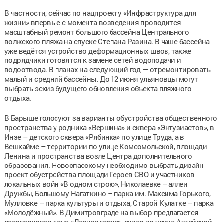
В частности, сейчас по нацпроекту «Инфраструктура для
жизни» впервые с момента возведения проводится
масштабный ремонт большого бассейна Центрального
волжского пляжа на спуске Степана Разина. В чаше бассейна
уже ведётся устройство деформационных швов, также
подрядчики готовятся к замене сетей водоподачи и
водоотвода. В планах на следующий год — отремонтировать
малый и средний бассейны. До 12 июня ульяновцы могут
выбрать эскиз будущего обновления объекта пляжного
отдыха.
В Барыше голосуют за варианты обустройства общественного
пространства у родника «Вершина» и сквера «Энтузиастов», в
Инзе – детского сквера «Рябинка» по улице Труда, а в
Вешкайме – территории по улице Комсомольской, площади
Ленина и пространства возле Центра дополнительного
образования. Новоспасскому необходимо выбрать дизайн-
проект обустройства площади Героев СВО и участников
локальных войн «В одном строю», Николаевке – аллеи
Дружбы, Большому Нагаткино – парка им. Максима Горького,
Мулловке – парка культуры и отдыха, Старой Кулатке – парка
«Молодёжный». В Димитровграде на выбор предлагается
лесопарковая зона «Лесная горка», сквер по улице Алтайской,