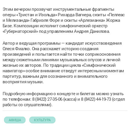
Этим вечером прозвучат инструментальные фрагменты
оперы «Тристан и Изольда» Рихарда Вагнера, сюиты «Пеллеас
и Мелизанда» Габриэля Форе и сюиты «Арлезианка» Жоржа
Бизе. Композиции исполнит симфонический оркестр
«Губернаторский» под управлением Андрея Данилова.
Автор и ведущая программы — кандидат искусствоведения
Олеся Фиалко. Она расскажет историю создания
произведений и попытается найти точки соприкосновения
между сюжетными линиями музыкальных опусов и личной
жизнью их авторов. По традиции цикла «Симфонический
навигатор» особое внимание отведут интересным моментам
партитур, важным для осознанного и внимательного
восприятия музыки.
Подробную информацию о концерте и билетах можно узнать
по телефонам: 8 (8422) 27-35-06 (касса) и 8 (8422) 44-19-73 (отдел
работы со слушателями).
АФИША
КУЛЬТУРА