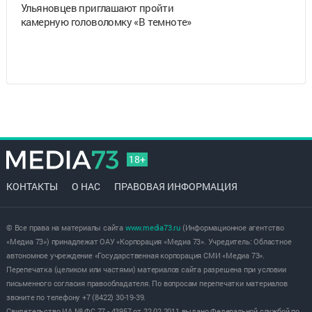
Ульяновцев приглашают пройти
камерную головоломку «В темноте»
18+
КОНТАКТЫ
О НАС
ПРАВОВАЯ ИНФОРМАЦИЯ
© Все права на материалы сайта
www.media73.ru
(Информационное агентство
«Медиа 73») принадлежат ОАУ «Корпорация «Медиа 73». Учредитель: Областное
автономное учреждение «Государственная корпорация СМИ «Медиа 73».
Перепечатка (целиком или частями) материалов сайта разрешена при условии
письменного согласия правообладателя. По вопросам перепечатки материалов
звоните по телефону +7 (8422) 30-19-39.
Свидетельство ИА № ФС 77 - 43957 от 22.02.2011 выдано Федеральной службой по