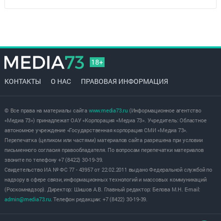
18+
КОНТАКТЫ
О НАС
ПРАВОВАЯ ИНФОРМАЦИЯ
© Все права на материалы сайта
www.media73.ru
(Информационное агентство
«Медиа 73») принадлежат ОАУ «Корпорация «Медиа 73». Учредитель: Областное
автономное учреждение «Государственная корпорация СМИ «Медиа 73».
Перепечатка (целиком или частями) материалов сайта разрешена при условии
письменного согласия правообладателя. По вопросам перепечатки материалов
звоните по телефону +7 (8422) 30-19-39.
Свидетельство ИА № ФС 77 - 43957 от 22.02.2011 выдано Федеральной службой по
надзору в сфере связи, информационных технологий и массовых коммуникаций
(Роскомнадзор). Директор: Шишов А.В. Главный редактор: Белова М.Н. E-mail:
admin@media73.ru
. Телефон редакции: +7 (8422) 30-19-39.