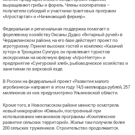
выращивают грибы и форель. Члены кооператива –
получатели субсидий и участники грантовых программ
«Агростартап» и «Начинающий фермер».
Федеральная и региональная поддержка помогает и
форелевому хозяйству Оксаны Дудко «Янтарный ручей» в
Чердаклинском районе, на его базе действует проект по
агротуризму. Принял высоких гостей и комплекс «Казачий
хутор» в Троицком Сунгуре, он привлекает туристов
экскурсиями на молочную ферму «Агро-Нептун» и
предприятие «Сунгурский хлеб», рыбоводческое хозяйство и
занятиями по верховой езде.
В России на федеральный проект «Развитие малого
агробизнеса» направят в этом году 14,5 миллиарда рублей, 257
миллионов из них предусмотрено Ульяновской области.
Кроме того, в Новоспасском районе министр осмотрела
новый микрорайон «Южный», построенный при
использовании механизмов программы «Комплексное
развитие сельских территорий». Жилье там получили более
200 сельских тружеников. Строительство продолжается.