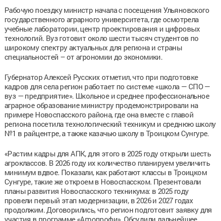
Рабочую поездку министр начала с посещения Ульяновского
государственного аграрного университета, где осмотрела
учебные лаборатории, центр проектирования и цифровых
технологий. Вуз готовит около шести тысяч студентов по
широкому спектру актуальных для региона и страны
специальностей – от агрономии до экономики.
Губернатор Алексей Русских отметил, что при подготовке
кадров для села регион работает по системе «школа — СПО —
вуз — предприятие». Школьное и среднее профессиональное
аграрное образование министру продемонстрировали на
примере Новоспасского района, где она вместе с главой
региона посетила технологический техникум и среднюю школу
№1 в райцентре, а также казачью школу в Троицком Сунгуре.
«Растим кадры для АПК, для этого в 2025 году открыли шесть
агроклассов. В 2026 году их количество планируем увеличить
минимум вдвое. Показали, как работают классы в Троицком
Сунгуре, такие же откроем в Новоспасском. Презентовали
планы развития Новоспасского техникума: в 2025 году
провели первый этап модернизации, в 2026 и 2027 годах
продолжим. Договорились, что регион подготовит заявку для
участия в программе «Агропрофи». Обсудили дальнейшее