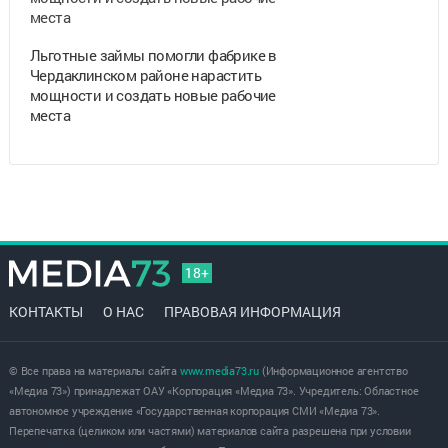
Льготные займы помогли фабрике в
Чердаклинском районе нарастить
мощности и создать новые рабочие
места
18+
КОНТАКТЫ
О НАС
ПРАВОВАЯ ИНФОРМАЦИЯ
© Все права на материалы сайта
www.media73.ru
(Информационное агентство
«Медиа 73») принадлежат ОАУ «Корпорация «Медиа 73». Учредитель: Областное
автономное учреждение «Государственная корпорация СМИ «Медиа 73».
Перепечатка (целиком или частями) материалов сайта разрешена при условии