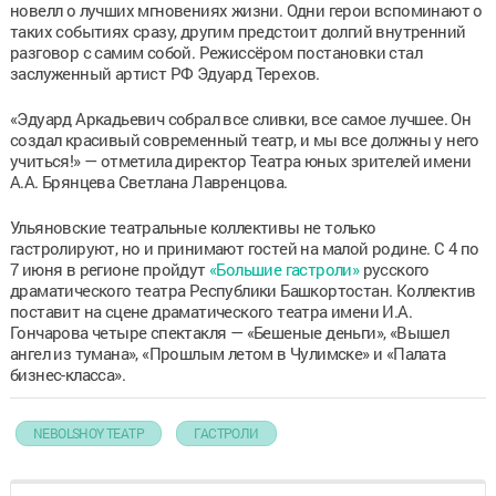
новелл о лучших мгновениях жизни. Одни герои вспоминают о
таких событиях сразу, другим предстоит долгий внутренний
разговор с самим собой. Режиссёром постановки стал
заслуженный артист РФ Эдуард Терехов.
«Эдуард Аркадьевич собрал все сливки, все самое лучшее. Он
создал красивый современный театр, и мы все должны у него
учиться!» — отметила директор Театра юных зрителей имени
А.А. Брянцева Светлана Лавренцова.
Ульяновские театральные коллективы не только
гастролируют, но и принимают гостей на малой родине. С 4 по
7 июня в регионе пройдут
«Большие гастроли»
русского
драматического театра Республики Башкортостан. Коллектив
поставит на сцене драматического театра имени И.А.
Гончарова четыре спектакля — «Бешеные деньги», «Вышел
ангел из тумана», «Прошлым летом в Чулимске» и «Палата
бизнес-класса».
NEBOLSHOY ТЕАТР
ГАСТРОЛИ