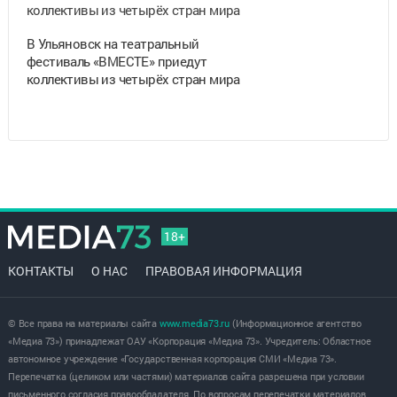
В Ульяновск на театральный
фестиваль «ВМЕСТЕ» приедут
коллективы из четырёх стран мира
18+
КОНТАКТЫ
О НАС
ПРАВОВАЯ ИНФОРМАЦИЯ
© Все права на материалы сайта
www.media73.ru
(Информационное агентство
«Медиа 73») принадлежат ОАУ «Корпорация «Медиа 73». Учредитель: Областное
автономное учреждение «Государственная корпорация СМИ «Медиа 73».
Перепечатка (целиком или частями) материалов сайта разрешена при условии
письменного согласия правообладателя. По вопросам перепечатки материалов