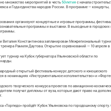
вано множество мероприятий в честь
50-летия
с начала строительс
кса и Года единства народов России. В программе — концерты,
азования организуют концертные и игровые программы, фестивал
познавательные программы и выставки. В выходные в городских 
рограммы.
ени Виталия Константинова запланирован Межрегиональный турни
тренера Рамиля Даутова. Открытие соревнований — 10 апреля в 1
ртует турнир на Кубок губернатора Ульяновской области по
 нарды.
народный открытый фестиваль-конкурс детского и юношеского
тся в номинациях «Инструментальное исполнительство» и «Форте
родского творческого конкурса проектов по авиационно-космичес
едители получат дипломы от вуза, которые дают право на допол
т.
кса «Торпедо» пройдёт Кубок Ульяновска по городошному спорту.