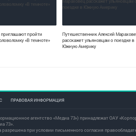
 приглашают пройти
Путешественник Алексей Марахов
оловоломку «В темноте»
расскажет ульяновцам о поездке в
Южную Америку
С
ПРАВОВАЯ ИНФОРМАЦИЯ
ормационное агентство «Медиа 73») принадлежат ОАУ «Корпор
а 73».
а разрешена при условии письменного согласия правообладат