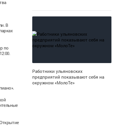
тва
и. В
парках
р по
2:00.
Работники ульяновских
предприятий показывают себя на
окружном «МолоТе»
пиано».
кой
нительные
 Открытие