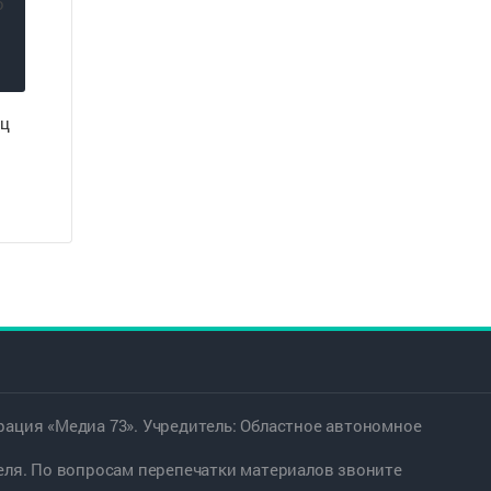
ец
ация «Медиа 73». Учредитель: Областное автономное
еля. По вопросам перепечатки материалов звоните