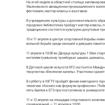
На этой неделе в областной столице запланиро
Ульяновского авиационно-промышленного компле
фестивали, мастер-классы и выставки.
В учреждениях культуры и дополнительного обр
городских библиотеках пройдут мастер-классы, 
традиционно состоятся культурно-досуговые п
10 и 11 апреля в центре спортивной борьбы им
вольной борьбе среди юношей и девушек памяти 
11 апреля в 10:00 во Дворце культуры 1 Мая ста
интеллектуальному троеборью: шашки, шахматы,
В Детской школе искусств №2 состоится Между
творчества «Весенняя капель». Участники сразя
В субботу в УлГТУ пройдёт финал ежегодного го
тематике «Космос как формула профессии». Поб
пять баллов к ЕГЭ при поступлении в университе
11 и 12 апреля на площадке спортивного компле
соревнований — 11 апреля в 10:00.