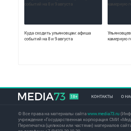
Куда сходить ульяновцам: афиша
Ульяновцев
событий на 8 и 9 августа
камерную г
18+
КОНТАКТЫ
О НА
© Все права на материалы сайта
www.media73.ru
(Инф
учреждение «Государственная корпорация СМИ «Меди
Перепечатка (целиком или частями) материалов сайт