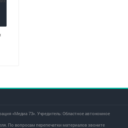
х
ация «Медиа 73». Учредитель: Областное автономное
еля. По вопросам перепечатки материалов звоните