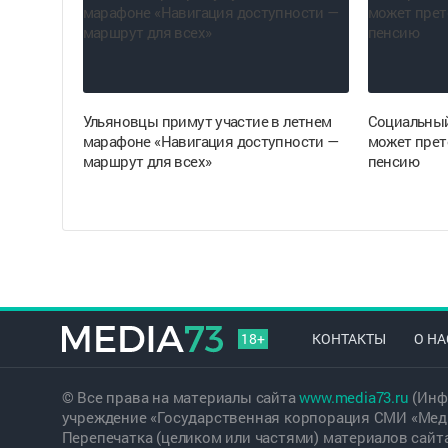
Ульяновцы примут участие в летнем
Социальный
марафоне «Навигация доступности —
может прет
маршрут для всех»
пенсию
18+
КОНТАКТЫ
О НА
© Все права на материалы сайта
www.media73.ru
(Инф
учреждение «Государственная корпорация СМИ «Меди
Перепечатка (целиком или частями) материалов сайт