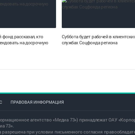
 фонд рассказал, кто
Суббота будет рабочей в клиентски
ендовать на досрочную
службах Соцфонда региона
С
ПРАВОВАЯ ИНФОРМАЦИЯ
ормационное агентство «Медиа 73») принадлежат ОАУ «Корпор
а 73».
а разрешена при условии письменного согласия правообладат