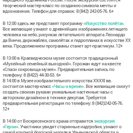
творческий мастер-класс по созданию символа мечты и
вдохновения. Телефон для справок: 8 (842) 242-05-76. 6+
В 12:00 здесь же представят программу
«Искусство полёта»
.
Все желающие узнают о древнейших изображениях летящего
человека на небо, рисунках летательного аппарата Леонардо
да Винчи, дирижаблях, самолётах и гидропланах в искусстве ХХ
века. Продолжением программы станет арт-практикум. 12+
В 13:00 в Краеведческом музее состоится традиционный
«Музейный семейный выходной». Горожан ждут на квесте
«Спаси сокровища музея». Предварительная запись по
телефону: 8 (8422) 44-30-53. 6+
В 14:00 в Музее изобразительного искусства XX-XXI вв.
состоится мастер-класс
«Часы и время»
. Все желающие смогут
создать своими руками уникальные настенные часы с
авторским дизайном в технике декупаж. Требуется
предварительная регистрация по телефону: 8 (842)242-05-76.
12+
В 14:00 от Воскресенского храма отправится
экскурсия
«Герои»
. Участники увидят старинные надгробия, узнают о
самой крупной братской могиле в Ульяновской области и