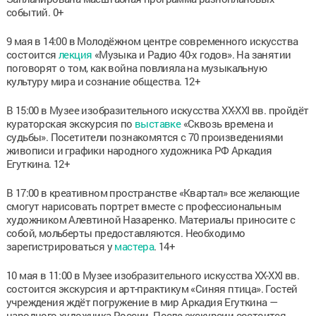
событий. 0+
9 мая в 14:00 в Молодёжном центре современного искусства
состоится
лекция
«Музыка и Радио 40-х годов». На занятии
поговорят о том, как война повлияла на музыкальную
культуру мира и сознание общества. 12+
В 15:00 в Музее изобразительного искусства XX-XXI вв. пройдёт
кураторская экскурсия по
выставке
«Сквозь времена и
судьбы». Посетители познакомятся с 70 произведениями
живописи и графики народного художника РФ Аркадия
Егуткина. 12+
В 17:00 в креативном пространстве «Квартал» все желающие
смогут нарисовать портрет вместе с профессиональным
художником Алевтиной Назаренко. Материалы приносите с
собой, мольберты предоставляются. Необходимо
зарегистрироваться у
мастера
. 14+
10 мая в 11:00 в Музее изобразительного искусства XX-XXI вв.
состоится экскурсия и арт-практикум «Синяя птица». Гостей
учреждения ждёт погружение в мир Аркадия Егуткина —
народного художника России. После экскурсии состоится