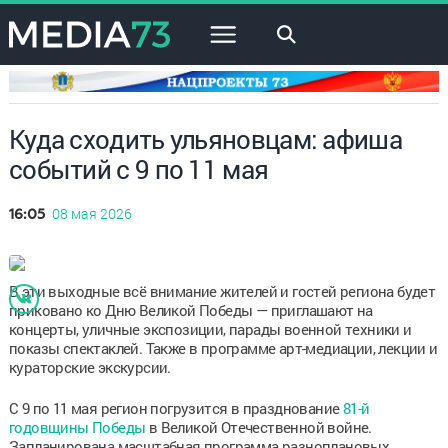
×
Куда сходить ульяновцам: афиша
событий с 9 по 11 мая
08 мая 2026
16:05
В эти выходные всё внимание жителей и гостей региона будет
приковано ко Дню Великой Победы — приглашают на
концерты, уличные экспозиции, парады военной техники и
показы спектаклей. Также в программе арт-медиации, лекции и
кураторские экскурсии.
С 9 по 11 мая регион погрузится в празднование
81-й
годовщины Победы
в Великой Отечественной войне.
Запланирована масштабная программа разноплановых