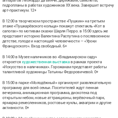
гидропланы в работах художников ХХ века. Завершит встречу
арт-практикум. 12+
В 12:00 в творческом пространстве «Пушкин» на третьем
этаже «Пушкарёвского кольца» покажут спектакль «Кот в
сапогах» по мотивам сказки Шарля Перро. в 15:00 здесь же
представят историю Валентина Распутина о послевоенном
детстве, голоде и настоящей человечности — «Уроки
Французского». Вход свободный. 6+
В 14:00 в Музее наличников во «Владимирском саду»
откроется
художественная выставка
в рамках проекта
«Искусство в наличниках». Горожанам представят работы
талантливой художницы Татьяны Федоровичевой. 0+
В 15:00 в парке «Молодёжный» организуют развлекательную
программу для всей семьи. Посетителей ждут пенная
вечеринка, анимационная программа, дискотека под
открытым небом, новые аттракционы, верёвочный парк,
ярмарка ремесленников, ростовые куклы, аквагрим и другие
активности. 0+