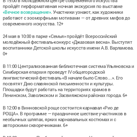
В 19:00 в Молодёжном центре современного искусства
пройдёт перформативная ночная экскурсия по выставке
«Вечное возвращение»
. Участники узнают, как художники
работают с зооморфными мотивами — от древних мифов до
современного искусства. 12+
24 мая в 10:00 в парке «Семья» пройдёт Всероссийский
молодёжный фестиваль-конкурс «Джазовая весна». Выступят
воспитанники Детской школы искусств имени А.В. Варламова.
0+
В 11:00 Централизованная библиотечная система Ульяновска и
Симбирская епархия проведут IV общегородской
лингвистический фестиваль «В начале было Слово…». Его
посвятят Дню славянской письменности и культуры.
Площадки будут работать на территориях храмов в
Ленинском, Заволжском и Засвияжском районах города. 6+
В 12:00 в Винновской роще состоится карнавал «Рио де
РОЩА». В программе — праздничное шествие участников в
необычных шляпах, ярких карнавальных костюмах и с
авторскими скворечниками. 6+