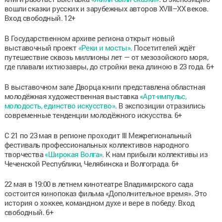
вошли сказки русских и зарубежных авторов XVIII–XX веков.
Вход свободный. 12+
В Государственном архиве региона открыт новый
выставочный проект
«Реки и мосты»
. Посетителей ждёт
путешествие сквозь миллионы лет — от мезозойского моря,
где плавали ихтиозавры, до стройки века длиною в 23 года. 6+
В выставочном зале Дворца книги представлена областная
молодёжная художественная выставка
«Арт-импульс,
молодость, единство искусство»
. В экспозиции отразились
современные тенденции молодёжного искусства. 6+
С 21 по 23 мая в регионе проходит III Межрегиональный
фестиваль профессиональных коллективов народного
творчества
«Широкая Волга»
. К нам прибыли коллективы из
Чеченской Республики, Челябинска и Волгограда. 6+
22 мая в 19:00 в летнем кинотеатре Владимирского сада
состоится кинопоказ фильма «Дополнительное время». Это
история о хоккее, командном духе и вере в победу. Вход
свободный. 6+