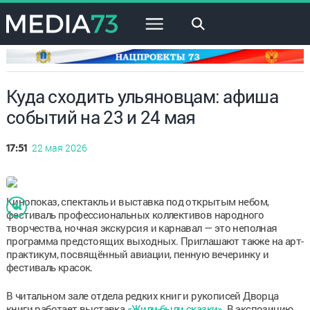
×
Куда сходить ульяновцам: афиша
событий на 23 и 24 мая
22 мая 2026
17:51
Кинопоказ, спектакль и выставка под открытым небом,
фестиваль профессиональных коллективов народного
творчества, ночная экскурсия и карнавал — это неполная
программа предстоящих выходных. Приглашают также на арт-
практикум, посвящённый авиации, пенную вечеринку и
фестиваль красок.
В читальном зале отдела редких книг и рукописей Дворца
книги работает выставка
«Жили-были сказки»
. В экспозицию