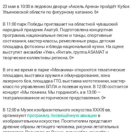
23 мая в 10:00 в ледовом дворце «Аксель Арена» пройдёт Кубок
Ульяновской области по фигурному катанию. 6+
В 11:00 парк Победы приглашает на областной чувашский
народный праздник Акатуй. Подготовлена концертная
программа, национальные песни и танцы, спортивные
состязания, мастер-классы, ремесленные ряды, детская
площадка, фотозоны и блюда национальной кухни. На сцене
выступят ансамбли «Уяв», «Янтал», группа ASАМАТ и
творческие коллективы региона. 0+
В это же время в парке «Механика» откроются тематические
площадки, выставка оружия и обмундирования, зона
лазерного боя, площадка ГТО, выставка мототехники, мастер-
класс по управлению БПЛА и полевая кухня. В 12:00 состоится
концерт «Мы помним. Мы гордимся!», а в 13:00 —
театрализованное историческое представление. 0+
В 12:00 в Музее изобразительного искусства XX-XXI вв.
организуют
программу, посвящённую авиации
в
изобразительном искусстве. Посетителям представят
древние образы летящего человека, рисунки летательных
аппаратов Леонардо да Винчи, дирижабли, самолёты,