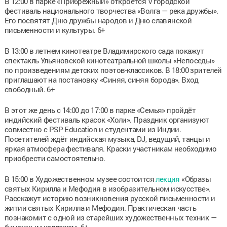
В 12:00 в парке «Прибрежный» откроется V городской
фестиваль национального творчества «Волга — река дружбы».
Его посвятят Дню дружбы народов и Дню славянской
письменности и культуры. 6+
В 13:00 в летнем кинотеатре Владимирского сада покажут
спектакль Ульяновской кинотеатральной школы «Непоседы»
по произведениям детских поэтов-классиков. В 18:00 зрителей
приглашают на постановку «Синяя, синяя борода». Вход
свободный. 6+
В этот же день с 14:00 до 17:00 в парке «Семья» пройдёт
индийский фестиваль красок «Холи». Праздник организуют
совместно с PSP Education и студентами из Индии.
Посетителей ждёт индийская музыка, DJ, ведущий, танцы и
яркая атмосфера фестиваля. Краски участникам необходимо
приобрести самостоятельно.
В 15:00 в Художественном музее состоится
лекция
«Образы
святых Кирилла и Мефодия в изобразительном искусстве».
Расскажут историю возникновения русской письменности и
житии святых Кирилла и Мефодия. Практическая часть
познакомит с одной из старейших художественных техник —
бумажным коллажем. 6+