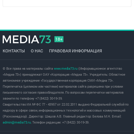
18+
КОНТАКТЫ
О НАС
ПРАВОВАЯ ИНФОРМАЦИЯ
© Все права на материалы сайта
www.media73.ru
(Информационное агентство
«Медиа 73») принадлежат ОАУ «Корпорация «Медиа 73». Учредитель: Областное
автономное учреждение «Государственная корпорация СМИ «Медиа 73».
Перепечатка (целиком или частями) материалов сайта разрешена при условии
письменного согласия правообладателя. По вопросам перепечатки материалов
звоните по телефону +7 (8422) 30-19-39.
Свидетельство ИА № ФС 77 - 43957 от 22.02.2011 выдано Федеральной службой по
надзору в сфере связи, информационных технологий и массовых коммуникаций
(Роскомнадзор). Директор: Шишов А.В. Главный редактор: Белова М.Н. E-mail:
admin@media73.ru
. Телефон редакции: +7 (8422) 30-19-39.