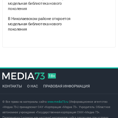
В Николаевском районе откроется
модельная библиотека нового
поколения
18+
КОНТАКТЫ
О НАС
ПРАВОВАЯ ИНФОРМАЦИЯ
© Все права на материалы сайта
www.media73.ru
(Информационное агентство
«Медиа 73») принадлежат ОАУ «Корпорация «Медиа 73». Учредитель: Областное
автономное учреждение «Государственная корпорация СМИ «Медиа 73».
Перепечатка (целиком или частями) материалов сайта разрешена при условии