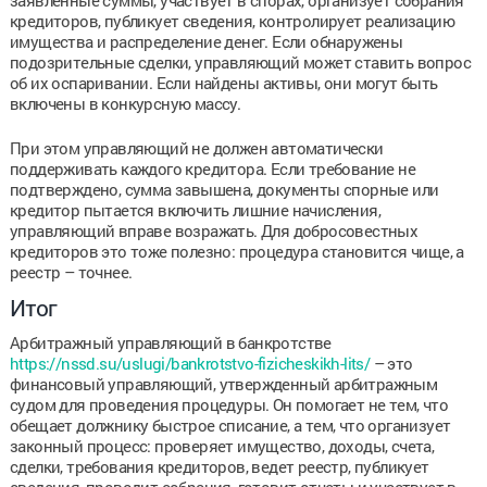
кредиторов, публикует сведения, контролирует реализацию
имущества и распределение денег. Если обнаружены
подозрительные сделки, управляющий может ставить вопрос
об их оспаривании. Если найдены активы, они могут быть
включены в конкурсную массу.
При этом управляющий не должен автоматически
поддерживать каждого кредитора. Если требование не
подтверждено, сумма завышена, документы спорные или
кредитор пытается включить лишние начисления,
управляющий вправе возражать. Для добросовестных
кредиторов это тоже полезно: процедура становится чище, а
реестр – точнее.
Итог
Арбитражный управляющий в банкротстве
https://nssd.su/uslugi/bankrotstvo-fizicheskikh-lits/
– это
финансовый управляющий, утвержденный арбитражным
судом для проведения процедуры. Он помогает не тем, что
обещает должнику быстрое списание, а тем, что организует
законный процесс: проверяет имущество, доходы, счета,
сделки, требования кредиторов, ведет реестр, публикует
сведения, проводит собрания, готовит отчеты и участвует в