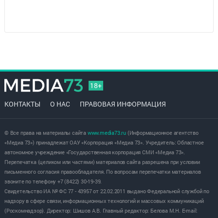
18+
КОНТАКТЫ
О НАС
ПРАВОВАЯ ИНФОРМАЦИЯ
© Все права на материалы сайта
www.media73.ru
(Информационное агентство
«Медиа 73») принадлежат ОАУ «Корпорация «Медиа 73». Учредитель: Областное
автономное учреждение «Государственная корпорация СМИ «Медиа 73».
Перепечатка (целиком или частями) материалов сайта разрешена при условии
письменного согласия правообладателя. По вопросам перепечатки материалов
звоните по телефону +7 (8422) 30-19-39.
Свидетельство ИА № ФС 77 - 43957 от 22.02.2011 выдано Федеральной службой по
надзору в сфере связи, информационных технологий и массовых коммуникаций
(Роскомнадзор). Директор: Шишов А.В. Главный редактор: Белова М.Н. E-mail: