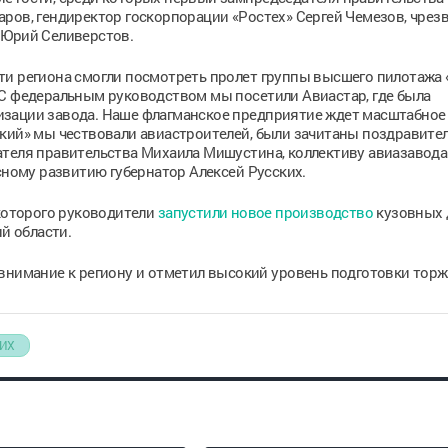
аров, гендиректор госкорпорации «Ростех» Сергей Чемезов, чре
 Юрий Селиверстов.
ти региона смогли посмотреть пролет группы высшего пилотажа 
 С федеральным руководством мы посетили Авиастар, где была
изации завода. Наше флагманское предприятие ждет масштабное
ский» мы чествовали авиастроителей, были зачитаны поздравите
ателя правительства Михаила Мишустина, коллективу авиазавода
сному развитию губернатор Алексей Русских.
 которого руководители
запустили новое производство
кузовных 
й области.
внимание к региону и отметил высокий уровень подготовки торж
КИХ