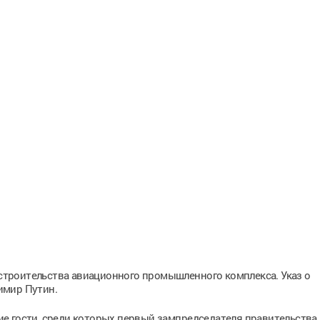
а строительства авиационного промышленного комплекса. Указ о
имир Путин.
е гости, среди которых первый зампредседателя правительства