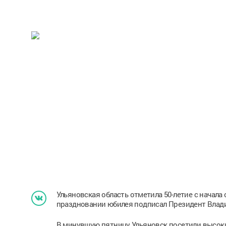
Ульяновская область отметила 50-летие с начал
праздновании юбилея подписал Президент Влад
В минувшую пятницу Ульяновск посетили высоки