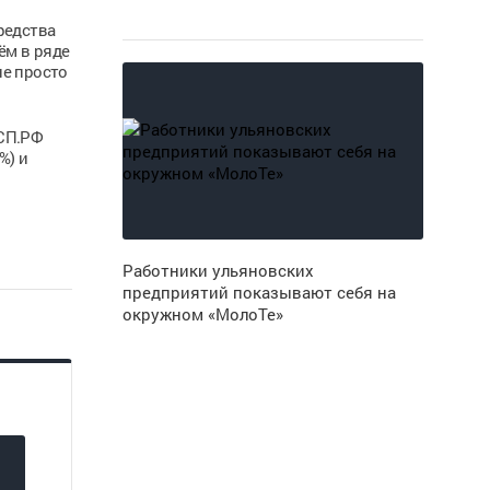
редства
ём в ряде
не просто
МСП.РФ
%) и
Работники ульяновских
предприятий показывают себя на
окружном «МолоТе»