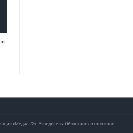
оги
ация «Медиа 73». Учредитель: Областное автономное