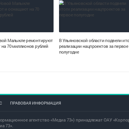
вой Малыкле ремонтируют
В Ульяновской области подвели ит
 на 70 миллионов рублей
реализации нацпроектов за первое
полугодие
С
ПРАВОВАЯ ИНФОРМАЦИЯ
ормационное агентство «Медиа 73») принадлежат ОАУ «Корпор
а 73».