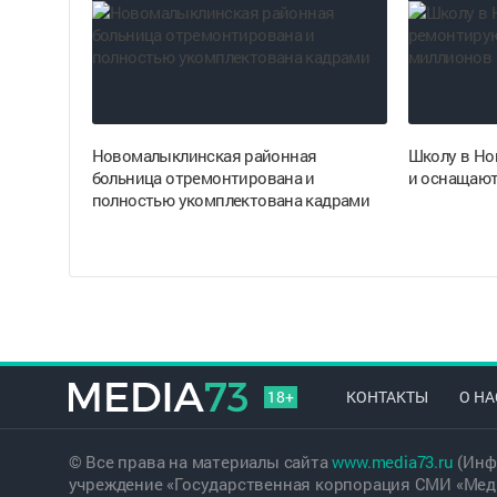
Новомалыклинская районная
Школу в Но
больница отремонтирована и
и оснащают
полностью укомплектована кадрами
18+
КОНТАКТЫ
О НА
© Все права на материалы сайта
www.media73.ru
(Инф
учреждение «Государственная корпорация СМИ «Меди