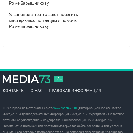
Ульяновцев приглашают посетить
мастер-класс по танцам и помочь
Роме Барышникову
18+
КОНТАКТЫ
О НАС
ПРАВОВАЯ ИНФОРМАЦИЯ
© Все права на материалы сайта
www.media73.ru
(Информационное агентство
«Медиа 73») принадлежат ОАУ «Корпорация «Медиа 73». Учредитель: Областное
автономное учреждение «Государственная корпорация СМИ «Медиа 73».
Перепечатка (целиком или частями) материалов сайта разрешена при условии
письменного согласия правообладателя. По вопросам перепечатки материалов