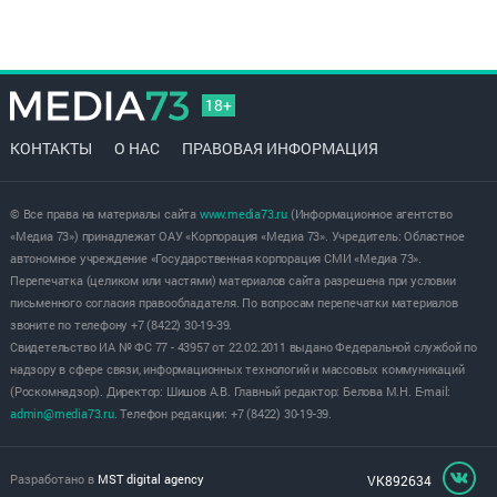
18+
КОНТАКТЫ
О НАС
ПРАВОВАЯ ИНФОРМАЦИЯ
© Все права на материалы сайта
www.media73.ru
(Информационное агентство
«Медиа 73») принадлежат ОАУ «Корпорация «Медиа 73». Учредитель: Областное
автономное учреждение «Государственная корпорация СМИ «Медиа 73».
Перепечатка (целиком или частями) материалов сайта разрешена при условии
письменного согласия правообладателя. По вопросам перепечатки материалов
звоните по телефону +7 (8422) 30-19-39.
Свидетельство ИА № ФС 77 - 43957 от 22.02.2011 выдано Федеральной службой по
надзору в сфере связи, информационных технологий и массовых коммуникаций
(Роскомнадзор). Директор: Шишов А.В. Главный редактор: Белова М.Н. E-mail:
admin@media73.ru
. Телефон редакции: +7 (8422) 30-19-39.
Разработано в
MST digital agency
VK892634