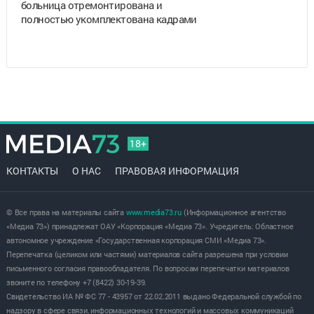
больница отремонтирована и
полностью укомплектована кадрами
18+
КОНТАКТЫ
О НАС
ПРАВОВАЯ ИНФОРМАЦИЯ
© Все права на материалы сайта
www.media73.ru
(Информационное агентство
«Медиа 73») принадлежат ОАУ «Корпорация «Медиа 73». Учредитель: Областное
автономное учреждение «Государственная корпорация СМИ «Медиа 73».
Перепечатка (целиком или частями) материалов сайта разрешена при условии
письменного согласия правообладателя. По вопросам перепечатки материалов
звоните по телефону +7 (8422) 30-19-39.
Свидетельство ИА № ФС 77 - 43957 от 22.02.2011 выдано Федеральной службой по
надзору в сфере связи, информационных технологий и массовых коммуникаций