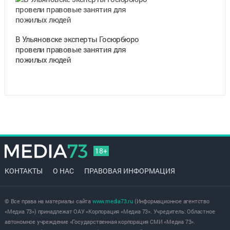
В Ульяновске эксперты Госюрбюро
провели правовые занятия для
пожилых людей
18+
КОНТАКТЫ
О НАС
ПРАВОВАЯ ИНФОРМАЦИЯ
© Все права на материалы сайта
www.media73.ru
(Информационное агентство
«Медиа 73») принадлежат ОАУ «Корпорация «Медиа 73». Учредитель: Областное
автономное учреждение «Государственная корпорация СМИ «Медиа 73».