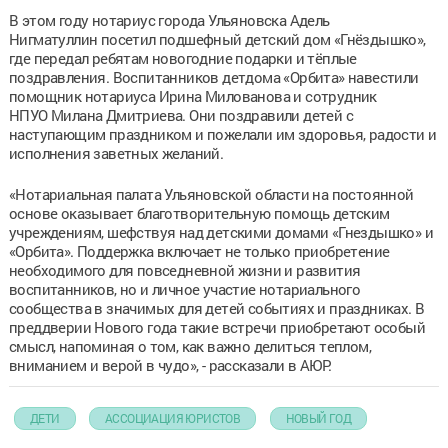
В этом году нотариус города Ульяновска Адель
Нигматуллин посетил подшефный детский дом «Гнёздышко»,
где передал ребятам новогодние подарки и тёплые
поздравления. Воспитанников детдома «Орбита» навестили
помощник нотариуса Ирина Милованова и сотрудник
НПУО Милана Дмитриева. Они поздравили детей с
наступающим праздником и пожелали им здоровья, радости и
исполнения заветных желаний.
«Нотариальная палата Ульяновской области на постоянной
основе оказывает благотворительную помощь детским
учреждениям, шефствуя над детскими домами «Гнездышко» и
«Орбита». Поддержка включает не только приобретение
необходимого для повседневной жизни и развития
воспитанников, но и личное участие нотариального
сообщества в значимых для детей событиях и праздниках. В
преддверии Нового года такие встречи приобретают особый
смысл, напоминая о том, как важно делиться теплом,
вниманием и верой в чудо», - рассказали в АЮР.
ДЕТИ
АССОЦИАЦИЯ ЮРИСТОВ
НОВЫЙ ГОД