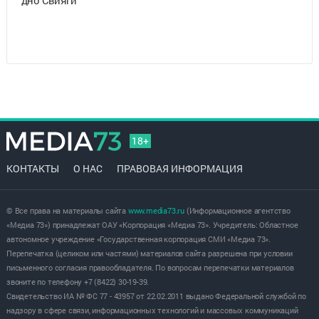
18+
КОНТАКТЫ
О НАС
ПРАВОВАЯ ИНФОРМАЦИЯ
© Все права на материалы сайта
www.media73.ru
(Информационное агентство
«Медиа 73») принадлежат ОАУ «Корпорация «Медиа 73». Учредитель: Областное
автономное учреждение «Государственная корпорация СМИ «Медиа 73».
Перепечатка (целиком или частями) материалов сайта разрешена при условии
письменного согласия правообладателя. По вопросам перепечатки материалов
звоните по телефону +7 (8422) 30-19-39.
Свидетельство ИА № ФС 77 - 43957 от 22.02.2011 выдано Федеральной службой по
надзору в сфере связи, информационных технологий и массовых коммуникаций