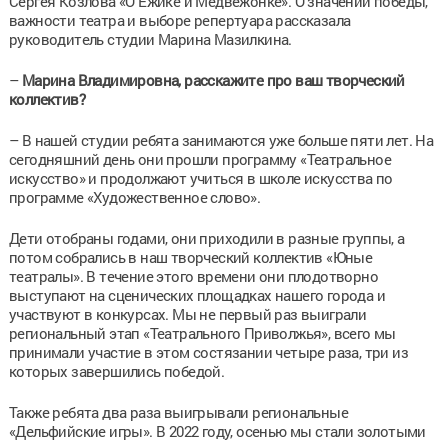
Сергея Козлова «О Ёжике и Медвежонке». О значении победы,
важности театра и выборе репертуара рассказала
руководитель студии Марина Мазилкина.
–
Марина Владимировна, расскажите про ваш творческий
коллектив?
– В нашей студии ребята занимаются уже больше пяти лет. На
сегодняшний день они прошли программу «Театральное
искусство» и продолжают учиться в школе искусства по
программе «Художественное слово».
Дети отобраны годами, они приходили в разные группы, а
потом собрались в наш творческий коллектив «Юные
театралы». В течение этого времени они плодотворно
выступают на сценических площадках нашего города и
участвуют в конкурсах. Мы не первый раз выиграли
региональный этап «Театрального Приволжья», всего мы
принимали участие в этом состязании четыре раза, три из
которых завершились победой.
Также ребята два раза выигрывали региональные
«Дельфийские игры». В 2022 году, осенью мы стали золотыми