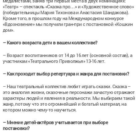
медалистами, заняв три первых места в двух номинациях:
«Театр» – спектакль «Сказка про…» и «Художественное слово»
(победительницы Мария Тихонова и Анастасия Шандакова).
Кроме того, в прошлом году на Международном конкурсе
«Вдохновение» мы получили гран-при с постановкой «Кошкин
дом».
– Какого возраста дети в вашем коллективе?
– Возраст воспитанников от 14 до 16 лет (основной состав), а
участникам «Театрального Приволжья» 13-16 лет.
– Как проходит выбор репертуара и жанра для постановки?
– Наш театральный коллектив любит играть сказки. Сказка –
это аналогия жизни, сказочные персонажи зачастую отражают
характеры людей и явления в реальности. Мы выбираем такой
жанр, потому что это огромнейший и богатый материал, на
котором можно чему-то научиться.
– Мнение детей-актёров учитывается при выборе
постановки?