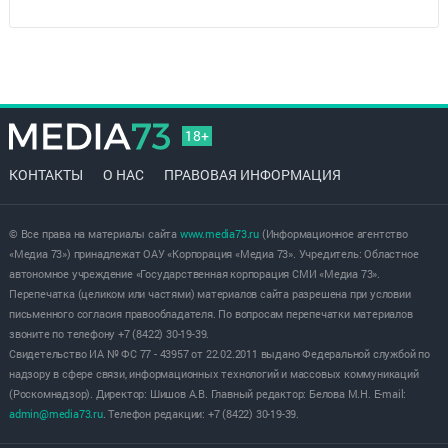
18+
КОНТАКТЫ
О НАС
ПРАВОВАЯ ИНФОРМАЦИЯ
© Все права на материалы сайта
www.media73.ru
(Информационное агентство
«Медиа 73») принадлежат ОАУ «Корпорация «Медиа 73». Учредитель: Областное
автономное учреждение «Государственная корпорация СМИ «Медиа 73».
Перепечатка (целиком или частями) материалов сайта разрешена при условии
письменного согласия правообладателя. По вопросам перепечатки материалов
звоните по телефону +7 (8422) 30-19-39.
Свидетельство ИА № ФС 77 - 43957 от 22.02.2011 выдано Федеральной службой по
надзору в сфере связи, информационных технологий и массовых коммуникаций
(Роскомнадзор). Директор: Шишов А.В. Главный редактор: Белова М.Н. E-mail:
admin@media73.ru
. Телефон редакции: +7 (8422) 30-19-39.