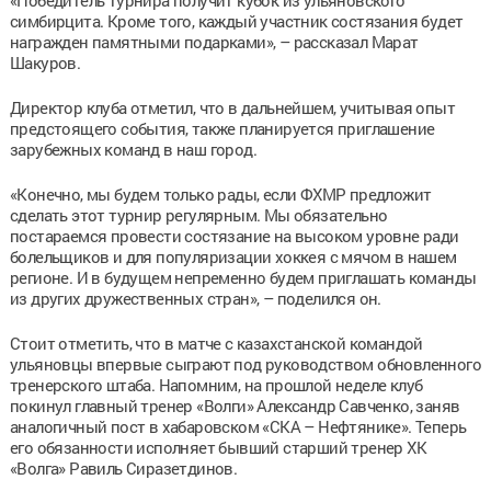
симбирцита. Кроме того, каждый участник состязания будет
награжден памятными подарками», – рассказал Марат
Шакуров.
Директор клуба отметил, что в дальнейшем, учитывая опыт
предстоящего события, также планируется приглашение
зарубежных команд в наш город.
«Конечно, мы будем только рады, если ФХМР предложит
сделать этот турнир регулярным. Мы обязательно
постараемся провести состязание на высоком уровне ради
болельщиков и для популяризации хоккея с мячом в нашем
регионе. И в будущем непременно будем приглашать команды
из других дружественных стран», – поделился он.
Стоит отметить, что в матче с казахстанской командой
ульяновцы впервые сыграют под руководством обновленного
тренерского штаба. Напомним, на прошлой неделе клуб
покинул главный тренер «Волги» Александр Савченко, заняв
аналогичный пост в хабаровском «СКА – Нефтянике». Теперь
его обязанности исполняет бывший старший тренер ХК
«Волга» Равиль Сиразетдинов.