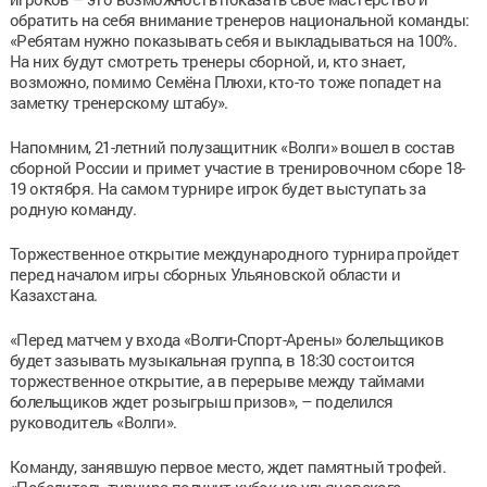
обратить на себя внимание тренеров национальной команды:
«Ребятам нужно показывать себя и выкладываться на 100%.
На них будут смотреть тренеры сборной, и, кто знает,
возможно, помимо Семёна Плюхи, кто-то тоже попадет на
заметку тренерскому штабу».
Напомним, 21-летний полузащитник «Волги» вошел в состав
сборной России и примет участие в тренировочном сборе 18-
19 октября. На самом турнире игрок будет выступать за
родную команду.
Торжественное открытие международного турнира пройдет
перед началом игры сборных Ульяновской области и
Казахстана.
«Перед матчем у входа «Волги-Спорт-Арены» болельщиков
будет зазывать музыкальная группа, в 18:30 состоится
торжественное открытие, а в перерыве между таймами
болельщиков ждет розыгрыш призов», – поделился
руководитель «Волги».
Команду, занявшую первое место, ждет памятный трофей.
«Победитель турнира получит кубок из ульяновского