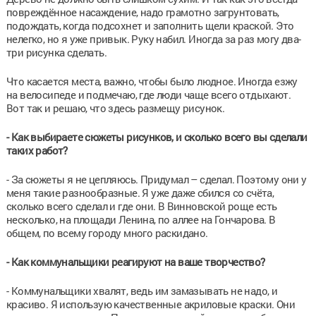
повреждённое насаждение, надо грамотно загрунтовать,
подождать, когда подсохнет и заполнить щели краской. Это
нелегко, но я уже привык. Руку набил. Иногда за раз могу два-
три рисунка сделать.
Что касается места, важно, чтобы было людное. Иногда езжу
на велосипеде и подмечаю, где люди чаще всего отдыхают.
Вот так и решаю, что здесь размещу рисунок.
- Как выбираете сюжеты рисунков, и сколько всего вы сделали
таких работ?
- За сюжеты я не цепляюсь. Придумал – сделал. Поэтому они у
меня такие разнообразные. Я уже даже сбился со счёта,
сколько всего сделал и где они. В Винновской роще есть
несколько, на площади Ленина, по аллее на Гончарова. В
общем, по всему городу много раскидано.
- Как коммунальщики реагируют на ваше творчество?
- Коммунальщики хвалят, ведь им замазывать не надо, и
красиво. Я использую качественные акриловые краски. Они