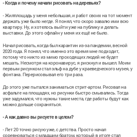
- Когда и почему начали рисовать на деревьях?
- Жилплощадь у меня небольшая, и работ своих на тот момент
держать уже было негде. Я понял, что скоро завалю ими всю
квартиру. Ну, и хотелось выйти уже на публику и делать
выставки. До этого офлайн у меня их ещё не было.
Начал рисовать, когда был карантин из-за пандемии, весной
2020 года. Я понял, что именно это время мне подходит,
потому что никто из мимо проходящих людей не будет
мешать. Несмотря на коронавирус, я рискнул и вышел. Моим
первым рисунком стал эльф на дубе у краеведческого музея, у
фонтана. Перерисовывал его три раза.
До этого уже пытался заниматься стрит-артом. Рисовал на
асфальте на площадях, но рисунки быстро смывались. Тогда
уже задумался, что нужны такие места, где работы будут как
можно дольше сохраняться.
- А как давно вы рисуете в целом?
- Лет 20 точно рисую уже, с детства. Просто начал
соревноваться с младшим братом, который в итоге стал