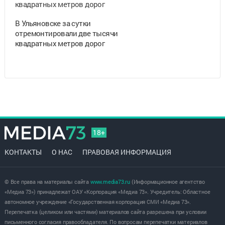
В Ульяновске за сутки
отремонтировали две тысячи
квадратных метров дорог
18+
КОНТАКТЫ
О НАС
ПРАВОВАЯ ИНФОРМАЦИЯ
© Все права на материалы сайта
www.media73.ru
(Информационное агентство
«Медиа 73») принадлежат ОАУ «Корпорация «Медиа 73». Учредитель: Областное
автономное учреждение «Государственная корпорация СМИ «Медиа 73».
Перепечатка (целиком или частями) материалов сайта разрешена при условии
письменного согласия правообладателя. По вопросам перепечатки материалов