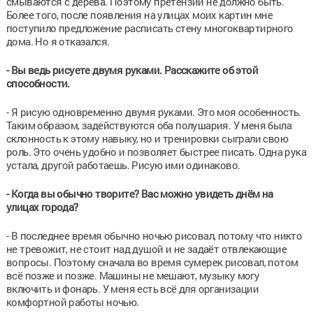
смываются с дерева. Поэтому претензий не должно быть.
Более того, после появления на улицах моих картин мне
поступило предложение расписать стену многоквартирного
дома. Но я отказался.
- Вы ведь рисуете двумя руками. Расскажите об этой
способности.
- Я рисую одновременно двумя руками. Это моя особенность.
Таким образом, задействуются оба полушария. У меня была
склонность к этому навыку, но и тренировки сыграли свою
роль. Это очень удобно и позволяет быстрее писать. Одна рука
устала, другой работаешь. Рисую ими одинаково.
- Когда вы обычно творите? Вас можно увидеть днём на
улицах города?
- В последнее время обычно ночью рисовал, потому что никто
не тревожит, не стоит над душой и не задаёт отвлекающие
вопросы. Поэтому сначала во время сумерек рисовал, потом
всё позже и позже. Машины не мешают, музыку могу
включить и фонарь. У меня есть всё для организации
комфортной работы ночью.