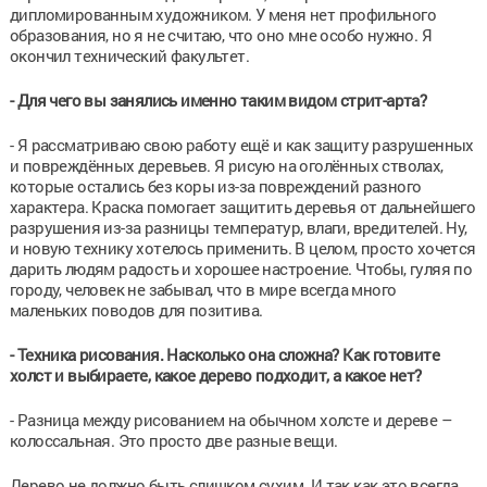
дипломированным художником. У меня нет профильного
образования, но я не считаю, что оно мне особо нужно. Я
окончил технический факультет.
- Для чего вы занялись именно таким видом стрит-арта?
- Я рассматриваю свою работу ещё и как защиту разрушенных
и повреждённых деревьев. Я рисую на оголённых стволах,
которые остались без коры из-за повреждений разного
характера. Краска помогает защитить деревья от дальнейшего
разрушения из-за разницы температур, влаги, вредителей. Ну,
и новую технику хотелось применить. В целом, просто хочется
дарить людям радость и хорошее настроение. Чтобы, гуляя по
городу, человек не забывал, что в мире всегда много
маленьких поводов для позитива.
- Техника рисования. Насколько она сложна? Как готовите
холст и выбираете, какое дерево подходит, а какое нет?
- Разница между рисованием на обычном холсте и дереве –
колоссальная. Это просто две разные вещи.
Дерево не должно быть слишком сухим. И так как это всегда