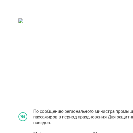
По сообщению регионального министра промышл
пассажиров в период празднования Дня защитн
поездов: