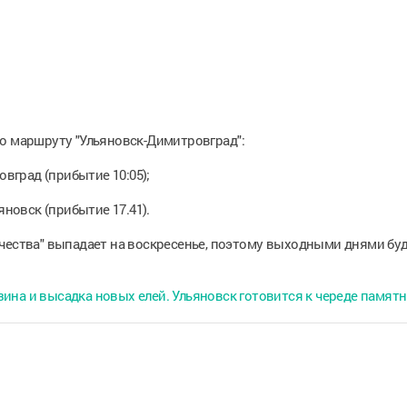
о маршруту "Ульяновск-Димитровград":
овград (прибытие 10:05);
яновск (прибытие 17.41).
чества" выпадает на воскресенье, поэтому выходными днями буду
ина и высадка новых елей. Ульяновск готовится к череде памят