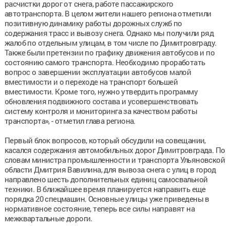
расчистки дорог от снега, работе пассажирского
автотранспорта. В целом жители нашего региона отметили
позитивную динамику работы дорожных служб по
содержания трасс и вывозу снега. Однако мы получили ряд
жалоб по отдельным улицам, в том числе по Димитровграду.
Также были претензии по графику движения автобусов и по
состоянию самого транспорта. Необходимо проработать
вопрос о завершении эксплуатации автобусов малой
вместимости и о переходе на транспорт большей
вместимости. Кроме того, нужно утвердить программу
обновления подвижного состава и усовершенствовать
систему контроля и мониторинга за качеством работы
транспорта», - отметил глава региона.
Первый блок вопросов, который обсудили на совещании,
касался содержания автомобильных дорог Димитровграда. По
словам министра промышленности и транспорта Ульяновской
области Дмитрия Вавилина, для вывоза снега с улиц в город
направлено шесть дополнительных единиц самосвальной
техники. В ближайшее время планируется направить еще
порядка 20 спецмашин. Основные улицы уже приведены в
нормативное состояние, теперь все силы направят на
межквартальные дороги.