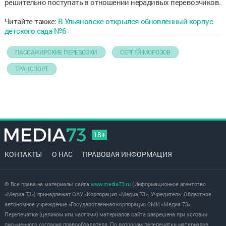
решительно поступать в отношении нерадивых перевозчиков.
Читайте также:
В Ульяновске открылся обновленный корпус
детского сада №6
ПАССАЖИРСКИЕ ПЕРЕВОЗКИ
СЕРГЕЙ МОРОЗОВ
ТРАНСПОРТ
18+
КОНТАКТЫ
О НАС
ПРАВОВАЯ ИНФОРМАЦИЯ
© Все права на материалы сайта
www.media73.ru
(Информационное агентство
«Медиа 73») принадлежат ОАУ «Корпорация «Медиа 73». Учредитель: Областное
автономное учреждение «Государственная корпорация СМИ «Медиа 73».
Перепечатка (целиком или частями) материалов сайта разрешена при условии
письменного согласия правообладателя. По вопросам перепечатки материалов