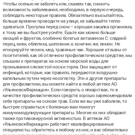
-Чтобы осенью не заболеть или, скажем так, снизить
возможность заболевания, необходимо, в первую очередь,
соблюдать некоторые правила. Обязательно высыпайтесь,
больше времени проводите на улице, не забывайте тепло
одеваться. Прогулка перед сном – хорошая закалка организма,
к тому же вы быстрее уснёте. Ешьте как можно больше
овощей и фруктов, особенно богатых витамином С: сладкий
перец, киви, облепиха, шиповник и, конечно же, лимон. Не
игнорируйте чеснок, мед, травяные чаи. Хорошие отзывы от
посетителей, как об отличном профилактическом средстве, мы
слышим о препаратах на основе морской воды для
промывания слизистой носа и горла. Они защищают от
инфекций, которые, как правило, передаются воздушно-
капельным путем через носоглотку. Эти и другие препараты
для профилактики, вы можете найти в любой аптеке АО
«УльяновскФармация». Если говорить о лекарствах, то в
качестве профилактических средств хорошо зарекомендовали
себя
препараты на основе трав. Если же вы уже заболели, то
быстрее справиться с болезнью вам помогут
иммуномодулирующие препараты. Многие из них обладают
также противовирусной активностью. В аптеках АО
«УльяновскФармация» работают квалифицированные
специалисты, обратитесь к любому из них, и вас обязательно