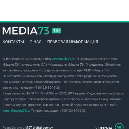
18+
КОНТАКТЫ
О НАС
ПРАВОВАЯ ИНФОРМАЦИЯ
© Все права на материалы сайта
www.media73.ru
(Информационное агентство
«Медиа 73») принадлежат ОАУ «Корпорация «Медиа 73». Учредитель: Областное
автономное учреждение «Государственная корпорация СМИ «Медиа 73».
Перепечатка (целиком или частями) материалов сайта разрешена при условии
письменного согласия правообладателя. По вопросам перепечатки материалов
звоните по телефону +7 (8422) 30-19-39.
Свидетельство ИА № ФС 77 - 43957 от 22.02.2011 выдано Федеральной службой по
надзору в сфере связи, информационных технологий и массовых коммуникаций
(Роскомнадзор). Директор: Шишов А.В. Главный редактор: Белова М.Н. E-mail:
admin@media73.ru
. Телефон редакции: +7 (8422) 30-19-39.
Разработано в
MST digital agency
VK892634