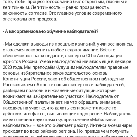
того, чтобы процесс голосования был открытым, гласным и
легитимным. Легитимность — равно прозрачность,
законность, согласие. Это главное условие современного
электорального процесса.
- А как организовано обучение наблюдателей?
- Мы сделали выводы из прошлых кампаний, учли все нюансы,
стараемся искоренить любое недопонимание. Всё это
обеспечивают наши педагоги, эксперты ОП и Ассоциации
юристов России. Учёба наблюдателей началась ещё в декабре
2023 года. Мы преподаём будущим наблюдателям правовые
основы, избирательное законодательство, основы
Конституции России, закон об общественном наблюдении.
Рассказываем об опыте наших экспертов и наблюдателей,
разбираем правовые и жизненные ситуации, которые
возникают на избирательных участках. Наблюдатель от
Общественной палаты знает, на что обращать внимание,
находясь на участке, что делать, если заметил какие-то
действия или факты, вызывающие подозрение. Наблюдатель
имеет специальную памятку, приложение «Мобильный
наблюдатель» – всё это облегчает работу. Интенсив-семинары
проходят во всех районах региона. Но, прежде чем получить
удостоверение наблюдателя и направление на избирательный