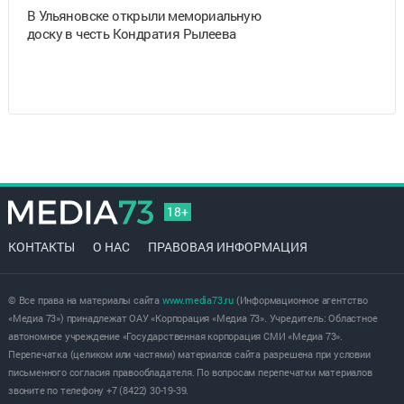
В Ульяновске открыли мемориальную
доску в честь Кондратия Рылеева
18+
КОНТАКТЫ
О НАС
ПРАВОВАЯ ИНФОРМАЦИЯ
© Все права на материалы сайта
www.media73.ru
(Информационное агентство
«Медиа 73») принадлежат ОАУ «Корпорация «Медиа 73». Учредитель: Областное
автономное учреждение «Государственная корпорация СМИ «Медиа 73».
Перепечатка (целиком или частями) материалов сайта разрешена при условии
письменного согласия правообладателя. По вопросам перепечатки материалов
звоните по телефону +7 (8422) 30-19-39.