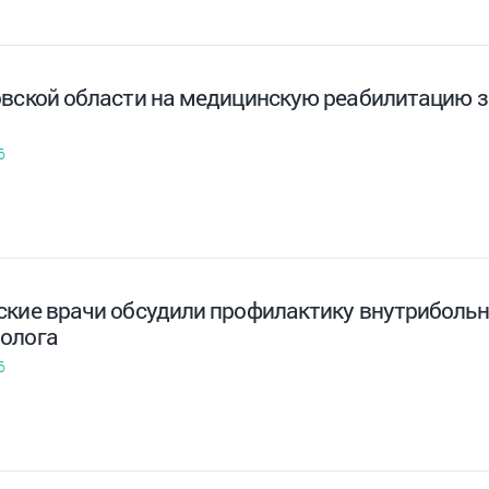
овской области на медицинскую реабилитацию з
6
ские врачи обсудили профилактику внутриболь
олога
6