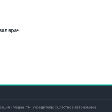
зал врач
ация «Медиа 73». Учредитель: Областное автономное