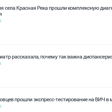
ля села Красная Река прошли комплексную диаг
я
6
иатр рассказала, почему так важна диспансериз
6
новцев прошли экспресс-тестирование на ВИЧ в
6