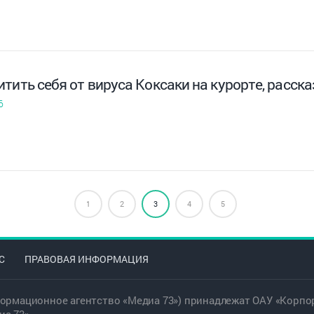
тить себя от вируса Коксаки на курорте, расска
6
1
2
3
4
5
С
ПРАВОВАЯ ИНФОРМАЦИЯ
ормационное агентство «Медиа 73») принадлежат ОАУ «Корпор