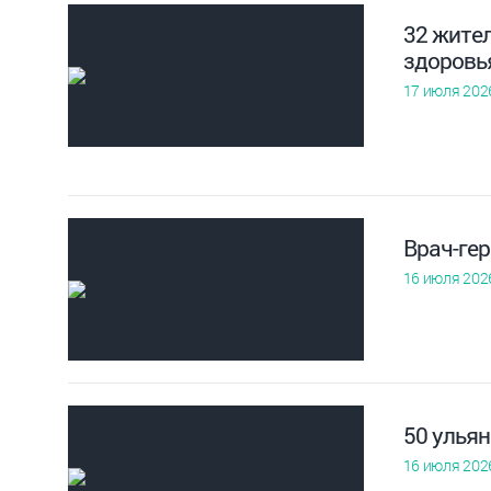
32 жите
здоровь
17 июля 202
Врач-гер
16 июля 202
50 улья
16 июля 202