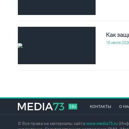
Как защи
15 июля 202
18+
КОНТАКТЫ
О НА
© Все права на материалы сайта
www.media73.ru
(Инф