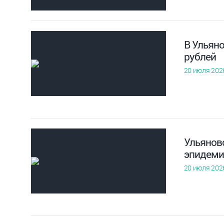
В Ульян
рублей
20 июля 202
Ульянов
эпидеми
20 июля 202