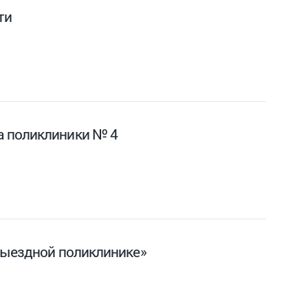
ти
а поликлиники № 4
выездной поликлинике»