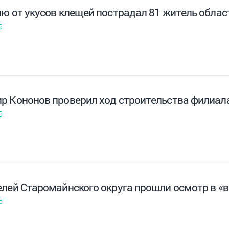
лю от укусов клещей пострадал 81 житель облас
6
р Кононов проверил ход строительства филиал
6
елей Старомайнского округа прошли осмотр в «
6