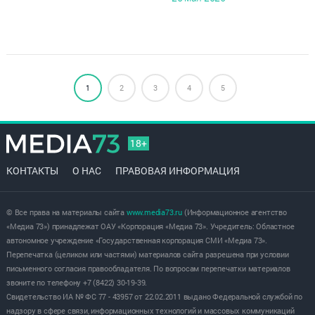
1
2
3
4
5
18+
КОНТАКТЫ
О НАС
ПРАВОВАЯ ИНФОРМАЦИЯ
© Все права на материалы сайта
www.media73.ru
(Информационное агентство
«Медиа 73») принадлежат ОАУ «Корпорация «Медиа 73». Учредитель: Областное
автономное учреждение «Государственная корпорация СМИ «Медиа 73».
Перепечатка (целиком или частями) материалов сайта разрешена при условии
письменного согласия правообладателя. По вопросам перепечатки материалов
звоните по телефону +7 (8422) 30-19-39.
Свидетельство ИА № ФС 77 - 43957 от 22.02.2011 выдано Федеральной службой по
надзору в сфере связи, информационных технологий и массовых коммуникаций