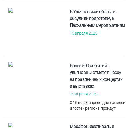
В Ульяновской области
обсудили подготовку к
Пасхальным мероприятиям
15 апреля 2025
Более 500 событий:
ульяновцы отметят Пасху
на праздничных концертах
и выставках
15 апреля 2025
С 15 по 28 апреля для жителей
и гостей региона пройдут
тематические концерты,
выставочные проекты и
творческие мастер-классы
Марафон, фестиваль и