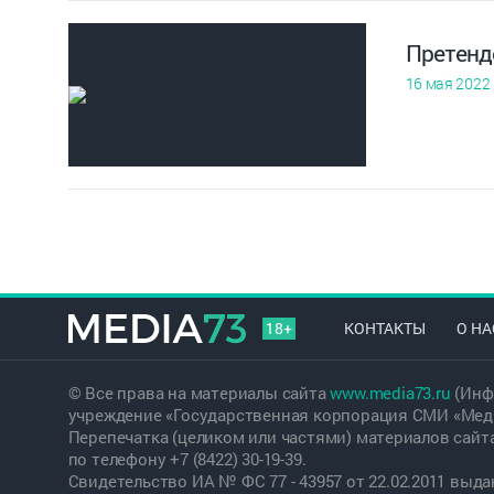
Претенд
16 мая 2022
18+
КОНТАКТЫ
О НА
© Все права на материалы сайта
www.media73.ru
(Инф
учреждение «Государственная корпорация СМИ «Меди
Перепечатка (целиком или частями) материалов сайт
по телефону +7 (8422) 30-19-39.
Свидетельство ИА № ФС 77 - 43957 от 22.02.2011 вы