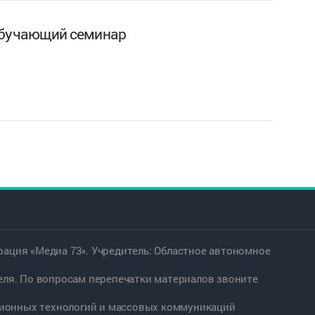
обучающий семинар
ация «Медиа 73». Учредитель: Областное автономное
еля. По вопросам перепечатки материалов звоните
ационных технологий и массовых коммуникаций