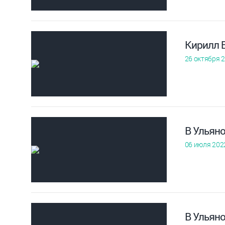
Кирилл 
26 октября 
В Ульян
06 июля 202
В Ульян