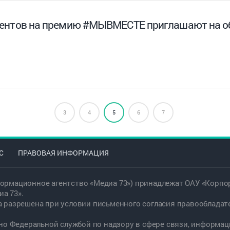
ентов на премию #МЫВМЕСТЕ приглашают на 
3
4
5
6
7
С
ПРАВОВАЯ ИНФОРМАЦИЯ
ормационное агентство «Медиа 73») принадлежат ОАУ «Корпор
а 73».
а разрешена при условии письменного согласия правообладат
дано Федеральной службой по надзору в сфере связи, информ