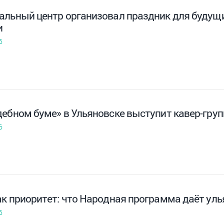
альный центр организовал праздник для будущи
и
6
дебном буме» в Ульяновске выступит кавер-груп
6
ак приоритет: что Народная программа даёт ул
6