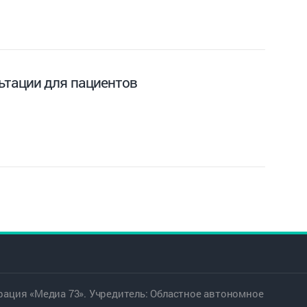
ьтации для пациентов
ация «Медиа 73». Учредитель: Областное автономное