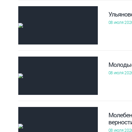
Ульянов
08 июля 202
Молодые
08 июля 202
Молебен,
верност
08 июля 202