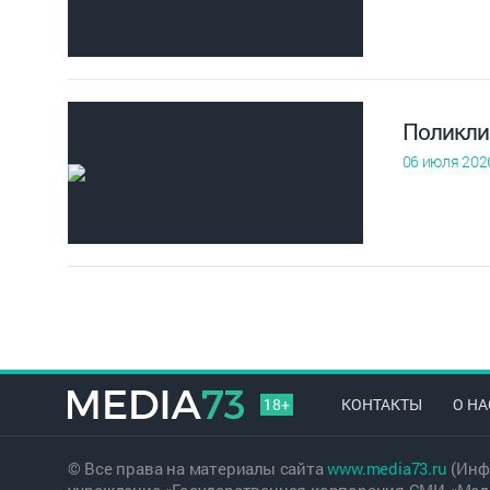
Поликли
06 июля 202
18+
КОНТАКТЫ
О НА
© Все права на материалы сайта
www.media73.ru
(Инф