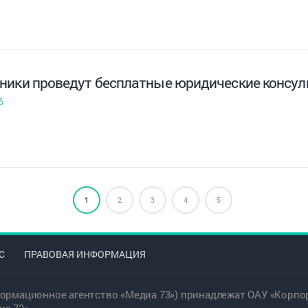
ники проведут бесплатные юридические консул
6
1
2
3
4
5
С
ПРАВОВАЯ ИНФОРМАЦИЯ
ормационное агентство «Медиа 73») принадлежат ОАУ «Корпор