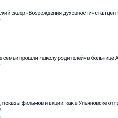
ский сквер «Возрождения духовности» стал цен
6
 семьи прошли «школу родителей» в больнице 
6
 показы фильмов и акции: как в Ульяновске от
и
6