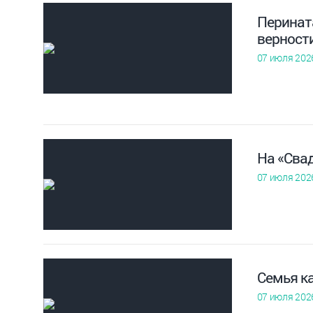
Перинат
верност
07 июля 202
На «Сва
07 июля 202
Семья к
07 июля 202