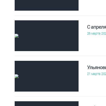
С апрел
26 марта 20
Ульяновц
21 марта 20