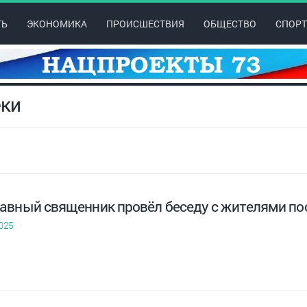
ТЬ
ЭКОНОМИКА
ПРОИСШЕСТВИЯ
ОБЩЕСТВО
СПОРТ
еки
авный священник провёл беседу с жителями п
025