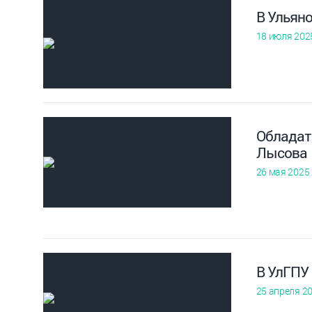
В Ульян
18 июля 202
Обладат
Лысова
26 мая 2025
В УлГПУ
25 апреля 2