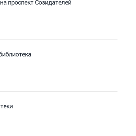
на проспект Созидателей
библиотека
теки