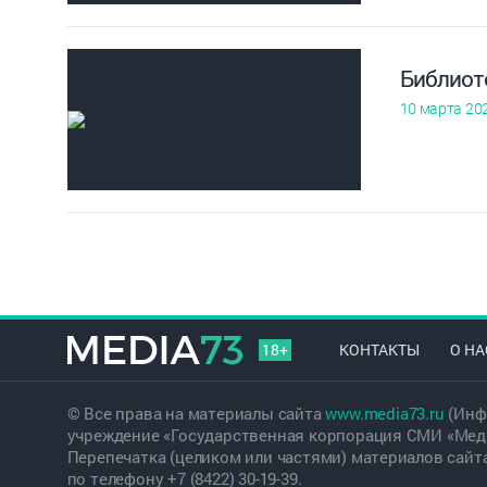
Библиот
10 марта 20
18+
КОНТАКТЫ
О НА
© Все права на материалы сайта
www.media73.ru
(Инф
учреждение «Государственная корпорация СМИ «Меди
Перепечатка (целиком или частями) материалов сайт
по телефону +7 (8422) 30-19-39.