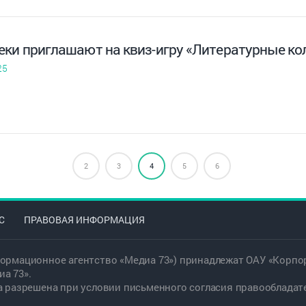
еки приглашают на квиз-игру «Литературные ко
25
2
3
4
5
6
С
ПРАВОВАЯ ИНФОРМАЦИЯ
ормационное агентство «Медиа 73») принадлежат ОАУ «Корпор
а 73».
а разрешена при условии письменного согласия правообладат