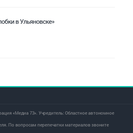
лобки в Ульяновске»
ация «Медиа 73». Учредитель: Областное автономное
еля. По вопросам перепечатки материалов звоните