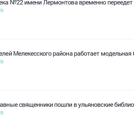
ека №22 имени Лермонтова временно переедет 
25
елей Мелекесского района работает модельная 
25
авные священники пошли в ульяновские библио
25