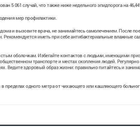
ан 5 061 случай, что также ниже недельного эпидпорога на 46,44
юдения мер профилактики.
дома и вызовите врача, не занимайтесь самолечением. После пое
. Рекомендуется иметь при себе антибактериальные влажные са
зистым оболочкам. Избегайте контактов с людьми, имеющими при
 общественном транспорте и местах скопления людей. Регулярно
ях. Ведите здоровый образ жизни: правильно питайтесь и заним
 в пределах одного метра от чихающего или кашляющего больног