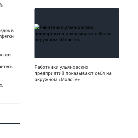
%.
здок в
лфетки
знаки
айтесь
Работники ульяновских
предприятий показывают себя на
окружном «МолоТе»
о,