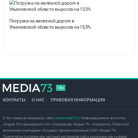
Погрузка на железной дороге в
Ульяновской области выросла на 15,5%
18+
КОНТАКТЫ
О НАС
ПРАВОВАЯ ИНФОРМАЦИЯ
© Все права на материалы сайта
www.media73.ru
(Информационное агентство
«Медиа 73») принадлежат ОАУ «Корпорация «Медиа 73». Учредитель: Областное
автономное учреждение «Государственная корпорация СМИ «Медиа 73».
Перепечатка (целиком или частями) материалов сайта разрешена при условии