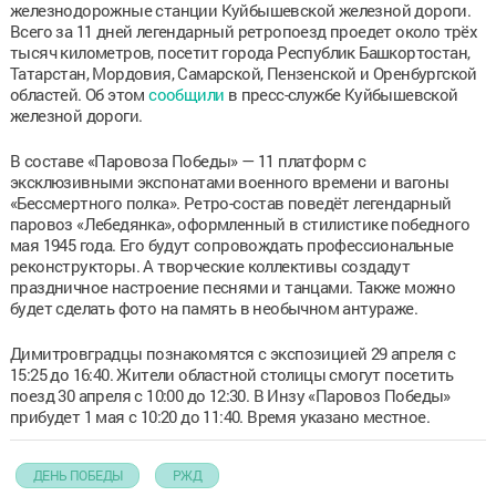
железнодорожные станции Куйбышевской железной дороги.
Всего за 11 дней легендарный ретропоезд проедет около трёх
тысяч километров, посетит города Республик Башкортостан,
Татарстан, Мордовия, Самарской, Пензенской и Оренбургской
областей. Об этом
сообщили
в пресс-службе Куйбышевской
железной дороги.
В составе «Паровоза Победы» — 11 платформ с
эксклюзивными экспонатами военного времени и вагоны
«Бессмертного полка». Ретро-состав поведёт легендарный
паровоз «Лебедянка», оформленный в стилистике победного
мая 1945 года. Его будут сопровождать профессиональные
реконструкторы. А творческие коллективы создадут
праздничное настроение песнями и танцами. Также можно
будет сделать фото на память в необычном антураже.
Димитровградцы познакомятся с экспозицией 29 апреля с
15:25 до 16:40. Жители областной столицы смогут посетить
поезд 30 апреля с 10:00 до 12:30. В Инзу «Паровоз Победы»
прибудет 1 мая с 10:20 до 11:40. Время указано местное.
ДЕНЬ ПОБЕДЫ
РЖД