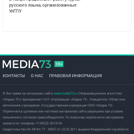
русского языка, организованные
УлГПУ
18+
КОНТАКТЫ
О НАС
ПРАВОВАЯ ИНФОРМАЦИЯ
© Все права на материалы сайта
www.media73.ru
(Информационное агентство
«Медиа 73») принадлежат ОАУ «Корпорация «Медиа 73». Учредитель: Областное
автономное учреждение «Государственная корпорация СМИ «Медиа 73».
Перепечатка (целиком или частями) материалов сайта разрешена при условии
письменного согласия правообладателя. По вопросам перепечатки материалов
звоните по телефону +7 (8422) 30-19-39.
Свидетельство ИА № ФС 77 - 43957 от 22.02.2011 выдано Федеральной службой по