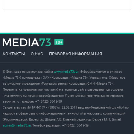
18+
КОНТАКТЫ
О НАС
ПРАВОВАЯ ИНФОРМАЦИЯ
© Все права на материалы сайта
www.media73.ru
(Информационное агентство
«Медиа 73») принадлежат ОАУ «Корпорация «Медиа 73». Учредитель: Областное
автономное учреждение «Государственная корпорация СМИ «Медиа 73».
Перепечатка (целиком или частями) материалов сайта разрешена при условии
письменного согласия правообладателя. По вопросам перепечатки материалов
звоните по телефону +7 (8422) 30-19-39.
Свидетельство ИА № ФС 77 - 43957 от 22.02.2011 выдано Федеральной службой по
надзору в сфере связи, информационных технологий и массовых коммуникаций
(Роскомнадзор). Директор: Шишов А.В. Главный редактор: Белова М.Н. E-mail:
admin@media73.ru
. Телефон редакции: +7 (8422) 30-19-39.