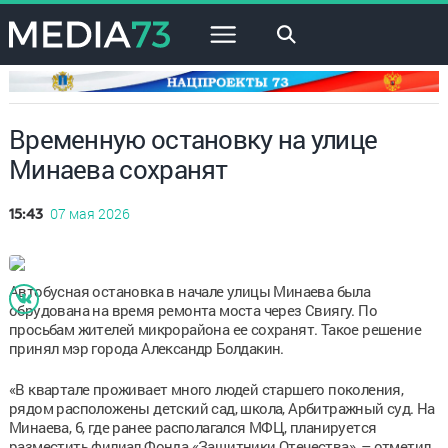
×
Временную остановку на улице
Минаева сохранят
07 мая 2026
15:43
Автобусная остановка в начале улицы Минаева была
обрудована на время ремонта моста через Свиягу. По
просьбам жителей микрорайона ее сохранят. Такое решение
принял мэр города Александр Болдакин.
«В квартале проживает много людей старшего поколения,
рядом расположены детский сад, школа, Арбитражный суд. На
Минаева, 6, где ранее располагался МФЦ, планируется
разместить филиал Фонда «Защитники Отечества», – отметил