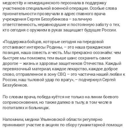
медсестёр и немедицинского персонала в поддержку
участников специальной военной операции. Особые слова
признательности прозвучали в адрес главного врача
учреждения Сергея Беззубенкова – за личную
ответственность, неравнодушие и постоянную заботу о тех,
кто сегодня с оружием в руках защищает будущее России.
«Поддержка бойцов, которые сегодня на передовой
отстаивают интересы Родины, – это наша гражданская
позиция, наша совесть и честь. Мы прекрасно осознаём: чем
быстрее мы поможем, тем выше шанс сохранить самое
дорогое – жизнь и здоровье защитников Отечества. Каждый
перевязочный материал, каждое лекарство, каждое доброе
слово, отправленное в зону СВО, – это частичка нашей любви к
России, наш тыловой удар по врагу», – подчеркнул Сергей
Беззубенков.
По словам врача, победа куётся не только на линии боевого
соприкосновения, но также далеко в тылу, в том числе в
госпиталях и больницах.
Напомним, медики Ульяновской области регулярно
принимают участие в акциях по сбору гуманитарной помощи