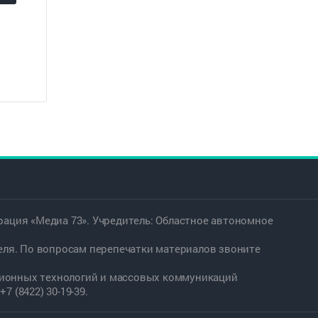
ация «Медиа 73». Учредитель: Областное автономное
еля. По вопросам перепечатки материалов звоните
ационных технологий и массовых коммуникаций
7 (8422) 30-19-39.