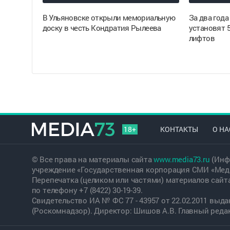
В Ульяновске открыли мемориальную
За два года
доску в честь Кондратия Рылеева
установят 
лифтов
18+
КОНТАКТЫ
О НА
© Все права на материалы сайта
www.media73.ru
(Инф
учреждение «Государственная корпорация СМИ «Меди
Перепечатка (целиком или частями) материалов сайт
по телефону +7 (8422) 30-19-39.
Свидетельство ИА № ФС 77 - 43957 от 22.02.2011 вы
(Роскомнадзор). Директор: Шишов А.В. Главный редакт