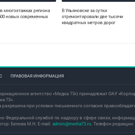
 в многоэтажках региона
В Ульяновске за сутки
500 новых современных
отремонтировали две тысячи
квадратных метров дорог
С
ПРАВОВАЯ ИНФОРМАЦИЯ
ормационное агентство «Медиа 73») принадлежат ОАУ «Корпор
а 73».
а разрешена при условии письменного согласия правообладат
дано Федеральной службой по надзору в сфере связи, информ
ор: Белова М.Н. E-mail:
admin@media73.ru
. Телефон редакции: +