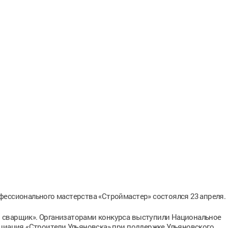
фессионального мастерства «Строймастер» состоялся 23 апреля.
 сварщик». Организаторами конкурса выступили Национальное
оциация «Строители Ульяновска» при поддержке Ульяновского