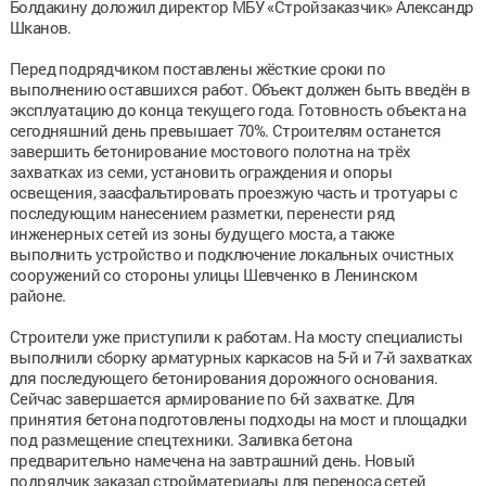
Болдакину доложил директор МБУ «Стройзаказчик» Александр
Шканов.
Перед подрядчиком поставлены жёсткие сроки по
выполнению оставшихся работ. Объект должен быть введён в
эксплуатацию до конца текущего года. Готовность объекта на
сегодняшний день превышает 70%. Строителям останется
завершить бетонирование мостового полотна на трёх
захватках из семи, установить ограждения и опоры
освещения, заасфальтировать проезжую часть и тротуары с
последующим нанесением разметки, перенести ряд
инженерных сетей из зоны будущего моста, а также
выполнить устройство и подключение локальных очистных
сооружений со стороны улицы Шевченко в Ленинском
районе.
Строители уже приступили к работам. На мосту специалисты
выполнили сборку арматурных каркасов на 5-й и 7-й захватках
для последующего бетонирования дорожного основания.
Сейчас завершается армирование по 6-й захватке. Для
принятия бетона подготовлены подходы на мост и площадки
под размещение спецтехники. Заливка бетона
предварительно намечена на завтрашний день. Новый
подрядчик заказал стройматериалы для переноса сетей