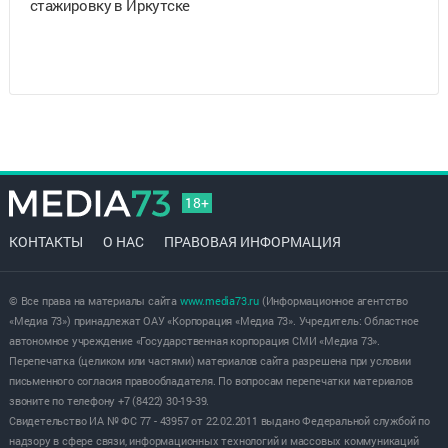
стажировку в Иркутске
18+
КОНТАКТЫ
О НАС
ПРАВОВАЯ ИНФОРМАЦИЯ
© Все права на материалы сайта
www.media73.ru
(Информационное агентство
«Медиа 73») принадлежат ОАУ «Корпорация «Медиа 73». Учредитель: Областное
автономное учреждение «Государственная корпорация СМИ «Медиа 73».
Перепечатка (целиком или частями) материалов сайта разрешена при условии
письменного согласия правообладателя. По вопросам перепечатки материалов
звоните по телефону +7 (8422) 30-19-39.
Свидетельство ИА № ФС 77 - 43957 от 22.02.2011 выдано Федеральной службой по
надзору в сфере связи, информационных технологий и массовых коммуникаций