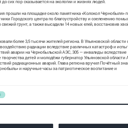
 до сих пор сказывается на экологии и жизнях людей.
ия прошли на площадке около памятника «Колокол Чернобыля» п
тники Городского центра по благоустройству и озеленению помы
и свежий грунт, а также высадили 14 новых елей, восстановив хв
вали более 3,5 тысячи жителей региона. В Ульяновской области 
 воздействию радиации вследствие различных катастроф и испыт
ствий аварии на Чернобыльской АЭС, 305 — инвалиды вследствие
 творчества детей и молодёжи губернатор Ульяновской области 
ствий радиационных аварий. Глава региона вручил Почётный зна
рнобыль» и наручные часы за патриотическое воспитание и
О