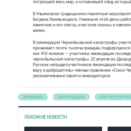
потрясшей весь мир, и оставившей след, который
В Ульяновске традиционно памятные мероприят
Богдана Хмельницкого. Накануне этой даты рабо
памятник и его плиты, очистили газоны и завезл
аллею.
В ликвидации Чернобыльской катастрофы участво
проживает почти тысяча граждан, подвергшихся
них 410 человек — участники ликвидации послед
чернобыльской катастрофы. 22 апреля во Дворце
Русских наградил участников ликвидации послед
веру и добродетель» членам правления «Союз‑Че
увековечивание памяти ликвидаторов.
ЧЕРНОБЫЛЬ
ПАМЯТНАЯ ДАТА
БЛАГОУСТРОЙСТВ
ПОХОЖИЕ НОВОСТИ