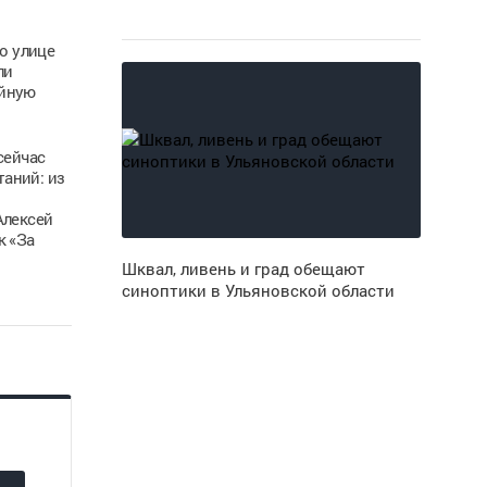
о улице
ли
ойную
сейчас
аний: из
Алексей
к «За
Шквал, ливень и град обещают
синоптики в Ульяновской области