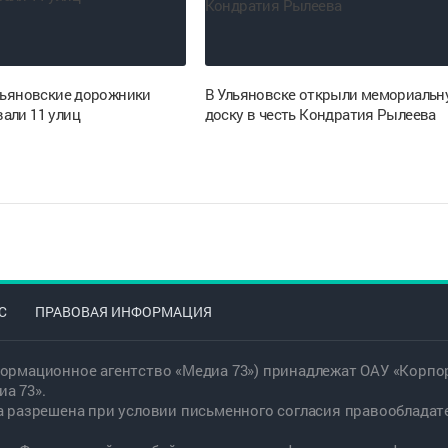
ульяновские дорожники
В Ульяновске открыли мемориальн
али 11 улиц
доску в честь Кондратия Рылеева
С
ПРАВОВАЯ ИНФОРМАЦИЯ
ормационное агентство «Медиа 73») принадлежат ОАУ «Корпор
а 73».
а разрешена при условии письменного согласия правообладат