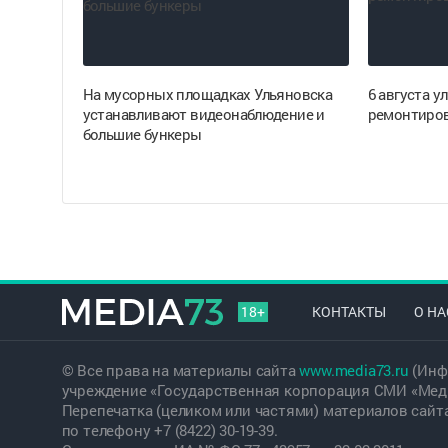
На мусорных площадках Ульяновска
6 августа 
устанавливают видеонаблюдение и
ремонтиров
большие бункеры
18+
КОНТАКТЫ
О НА
© Все права на материалы сайта
www.media73.ru
(Инф
учреждение «Государственная корпорация СМИ «Меди
Перепечатка (целиком или частями) материалов сайт
по телефону +7 (8422) 30-19-39.