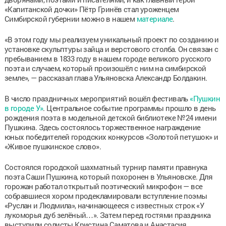
«Капитанской дочки» Пётр Гринёв стал уроженцем
Симбирской губернии можно в нашем
материале
.
«В этом году мы реализуем уникальный проект по созданию и
установке скульптуры зайца и верстового столба. Он связан с
пребыванием в 1833 году в нашем городе великого русского
поэта и случаем, который произошёл с ним на симбирской
земле», — рассказал глава Ульяновска Александр Болдакин.
В число праздничных мероприятий вошёл фестиваль
«Пушкин
в городе У»
. Центральное событие программы прошло в день
рождения поэта в модельной детской библиотеке №24 имени
Пушкина. Здесь состоялось торжественное награждение
юных победителей городских конкурсов «Золотой петушок» и
«Живое пушкинское слово».
Состоялся городской шахматный турнир памяти правнука
поэта Саши Пушкина, который похоронен в Ульяновске. Для
горожан работал открытый поэтический микрофон — все
собравшиеся хором продекламировали вступление поэмы
«Руслан и Людмила», начинающееся с известных строк «У
лукоморья дуб зелёный…». Затем перед гостями праздника
выступили солисты Кристина Саматова и Анастасия