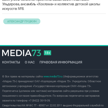
Ульдерова, ансамбль «Хохлома» и коллектив детской школы
искусств №8.
АЛЕКСАНДР ПУШКИН
18+
КОНТАКТЫ
О НАС
ПРАВОВАЯ ИНФОРМАЦИЯ
© Все права на материалы сайта
www.media73.ru
(Информационное агентство
«Медиа 73») принадлежат ОАУ «Корпорация «Медиа 73». Учредитель: Областное
автономное учреждение «Государственная корпорация СМИ «Медиа 73».
Перепечатка (целиком или частями) материалов сайта разрешена при условии
письменного согласия правообладателя. По вопросам перепечатки материалов
звоните по телефону +7 (8422) 30-19-39.
Свидетельство ИА № ФС 77 - 43957 от 22.02.2011 выдано Федеральной службой по