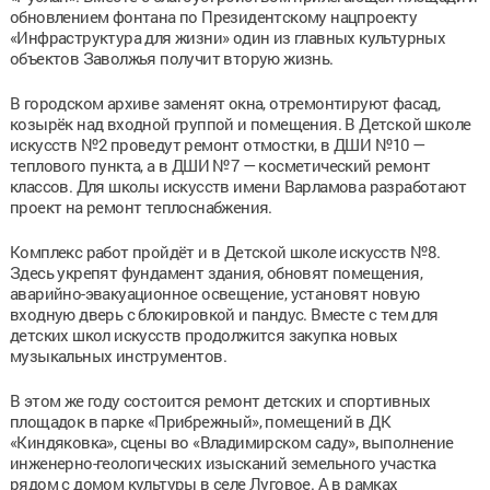
обновлением фонтана по Президентскому нацпроекту
«Инфраструктура для жизни» один из главных культурных
объектов Заволжья получит вторую жизнь.
В городском архиве заменят окна, отремонтируют фасад,
козырёк над входной группой и помещения. В Детской школе
искусств №2 проведут ремонт отмостки, в ДШИ №10 —
теплового пункта, а в ДШИ №7 — косметический ремонт
классов. Для школы искусств имени Варламова разработают
проект на ремонт теплоснабжения.
Комплекс работ пройдёт и в Детской школе искусств №8.
Здесь укрепят фундамент здания, обновят помещения,
аварийно-эвакуационное освещение, установят новую
входную дверь с блокировкой и пандус. Вместе с тем для
детских школ искусств продолжится закупка новых
музыкальных инструментов.
В этом же году состоится ремонт детских и спортивных
площадок в парке «Прибрежный», помещений в ДК
«Киндяковка», сцены во «Владимирском саду», выполнение
инженерно-геологических изысканий земельного участка
рядом с домом культуры в селе Луговое. А в рамках