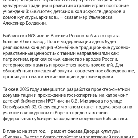
культурных традиций и развитии отрасли играет состояние
учреждений: библиотек, детских школ искусств, дворцов и
домов культуры, архивов», — сказал мэр Ульяновска
Александр Болдакин.
Библиотека №8 имени Василия Розанова была открыта
больше 70 лет назад. После модернизации здесь будет
реализована концепция «Семейные традиционные духовно-
нравственные ценности» с такими направлениями как:
патриотизм, крепкая семья, единство народов России,
историческая память и преемственность поколений. Для
обновлённых помещений закупят современное оборудование,
организуют тематические локации и детские кружки.
Также в 2026 году завершится разработка проектно-сметной
документации и прохождение госэкспертизы на капремонт
детской библиотеки №27 имени С.В. Михалкова по улице
Октябрьской, 32. Следующим этапом станет подача заявки на
участие в конкурсном отборе по предоставлению
федеральных субсидий на создание модельной библиотеки.
В планах на этот год — ремонт фасада Дворца культуры
«Руслан». Вместе с благоустройством прилегающей площади и