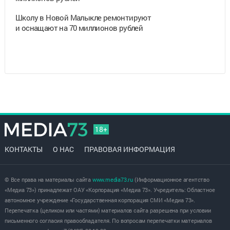
Школу в Новой Малыкле ремонтируют
и оснащают на 70 миллионов рублей
18+
КОНТАКТЫ
О НАС
ПРАВОВАЯ ИНФОРМАЦИЯ
© Все права на материалы сайта
www.media73.ru
(Информационное агентство
«Медиа 73») принадлежат ОАУ «Корпорация «Медиа 73». Учредитель: Областное
автономное учреждение «Государственная корпорация СМИ «Медиа 73».
Перепечатка (целиком или частями) материалов сайта разрешена при условии
письменного согласия правообладателя. По вопросам перепечатки материалов