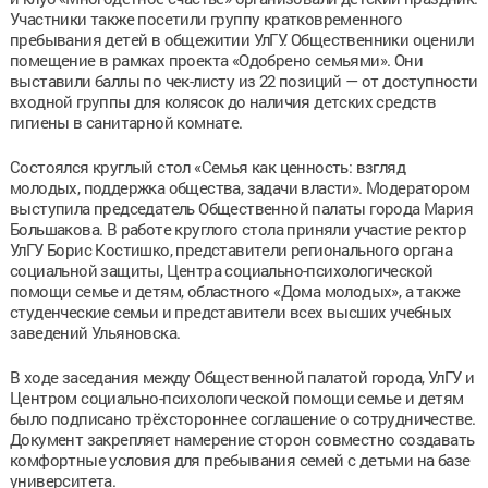
Участники также посетили группу кратковременного
пребывания детей в общежитии УлГУ. Общественники оценили
помещение в рамках проекта «Одобрено семьями». Они
выставили баллы по чек-листу из 22 позиций — от доступности
входной группы для колясок до наличия детских средств
гигиены в санитарной комнате.
Состоялся круглый стол «Семья как ценность: взгляд
молодых, поддержка общества, задачи власти». Модератором
выступила председатель Общественной палаты города Мария
Большакова. В работе круглого стола приняли участие ректор
УлГУ Борис Костишко, представители регионального органа
социальной защиты, Центра социально-психологической
помощи семье и детям, областного «Дома молодых», а также
студенческие семьи и представители всех высших учебных
заведений Ульяновска.
В ходе заседания между Общественной палатой города, УлГУ и
Центром социально-психологической помощи семье и детям
было подписано трёхстороннее соглашение о сотрудничестве.
Документ закрепляет намерение сторон совместно создавать
комфортные условия для пребывания семей с детьми на базе
университета.