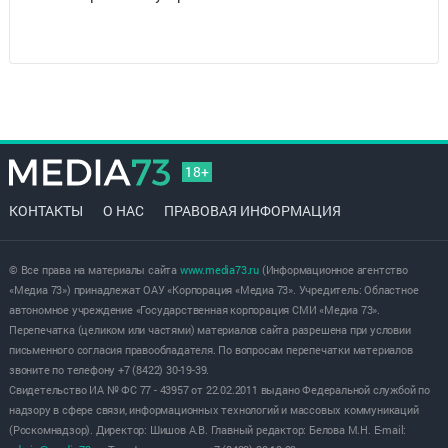
18+
КОНТАКТЫ
О НАС
ПРАВОВАЯ ИНФОРМАЦИЯ
© Все права на материалы сайта
www.media73.ru
(Информационное агентство
«Медиа 73») принадлежат ОАУ «Корпорация «Медиа 73». Учредитель: Областное
автономное учреждение «Государственная корпорация СМИ «Медиа 73».
Перепечатка (целиком или частями) материалов сайта разрешена при условии
письменного согласия правообладателя. По вопросам перепечатки материалов
звоните по телефону +7 (8422) 30-19-39.
Свидетельство ИА № ФС 77 - 43957 от 22.02.2011 выдано Федеральной службой по
надзору в сфере связи, информационных технологий и массовых коммуникаций
(Роскомнадзор). Директор: Шишов А.В. Главный редактор: Белова М.Н. E-mail: