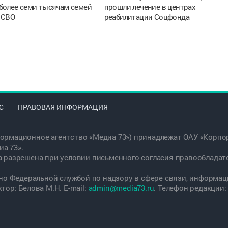
более семи тысячам семей
прошли лечение в центрах
 СВО
реабилитации Соцфонда
С
ПРАВОВАЯ ИНФОРМАЦИЯ
ормационное агентство «Медиа 73») принадлежат ОАУ «Корпор
а 73».
а разрешена при условии письменного согласия правообладат
дано Федеральной службой по надзору в сфере связи, информ
ор: Белова М.Н. E-mail:
admin@media73.ru
. Телефон редакции: +