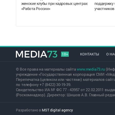
женские клубы при кадровых центрах
поддержку 
«Работа России»
участников
18+
КОНТАКТЫ
О НА
© Все права на материалы сайта
www.media73.ru
(Инф
учреждение «Государственная корпорация СМИ «Меди
Перепечатка (целиком или частями) материалов сайт
по телефону +7 (8422) 30-19-39.
Свидетельство ИА № ФС 77 - 43957 от 22.02.2011 вы
(Роскомнадзор). Директор: Шишов А.В. Главный редакт
Разработано в
MST digital agency