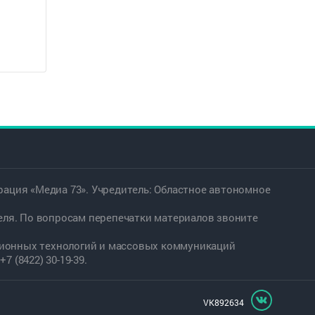
ация «Медиа 73». Учредитель: Областное автономное
еля. По вопросам перепечатки материалов звоните
ационных технологий и массовых коммуникаций
7 (8422) 30-19-39.
VK892634