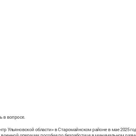
ь в вопросе.
тр Ульяновской области» в Старомайнском районе в мае 2025 го
 военной операции пособие по безработице в минимальном разм