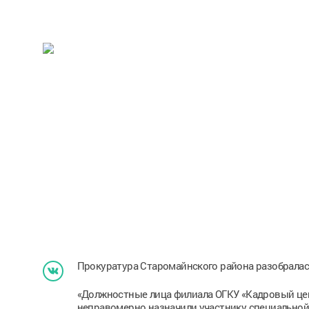
Прокуратура Старомайнского района разобралас
«Должностные лица филиала ОГКУ «Кадровый цен
неправомерно назначили участнику специальной