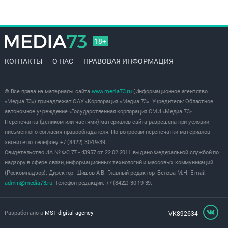
18+
КОНТАКТЫ
О НАС
ПРАВОВАЯ ИНФОРМАЦИЯ
© Все права на материалы сайта
www.media73.ru
(Информационное агентство
«Медиа 73») принадлежат ОАУ «Корпорация «Медиа 73». Учредитель: Областное
автономное учреждение «Государственная корпорация СМИ «Медиа 73».
Перепечатка (целиком или частями) материалов сайта разрешена при условии
письменного согласия правообладателя. По вопросам перепечатки материалов
звоните по телефону +7 (8422) 30-19-39.
Свидетельство ИА № ФС 77 - 43957 от 22.02.2011 выдано Федеральной службой по
надзору в сфере связи, информационных технологий и массовых коммуникаций
(Роскомнадзор). Директор: Шишов А.В. Главный редактор: Белова М.Н. E-mail:
admin@media73.ru
. Телефон редакции: +7 (8422) 30-19-39.
Разработано в
MST digital agency
VK892634